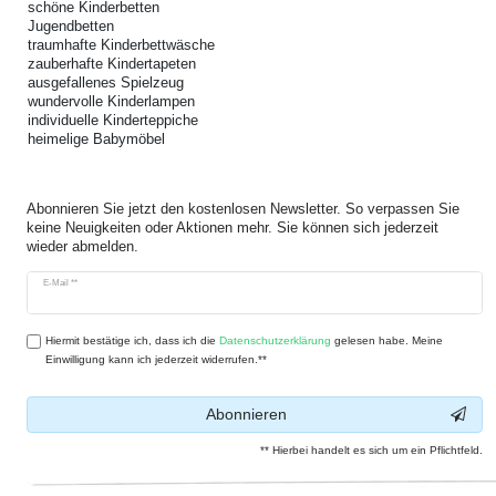
schöne Kinderbetten
Jugendbetten
traumhafte Kinderbettwäsche
zauberhafte Kindertapeten
ausgefallenes Spielzeug
wundervolle Kinderlampen
individuelle Kinderteppiche
heimelige Babymöbel
Abonnieren Sie jetzt den kostenlosen Newsletter. So verpassen Sie
keine Neuigkeiten oder Aktionen mehr. Sie können sich jederzeit
wieder abmelden.
Newsletter
E-Mail **
Honig
Hiermit bestätige ich, dass ich die
Daten­schutz­erklärung
gelesen habe. Meine
Einwilligung kann ich jederzeit widerrufen.**
Abonnieren
** Hierbei handelt es sich um ein Pflichtfeld.