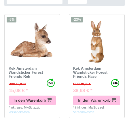
-5%
-23%
Kek Amsterdam
Kek Amsterdam
Wandsticker Forest
Wandsticker Forest
Friends Reh
Friends Hase
UVP 15,87 €
UVP 49,95 €
15,08 € *
38,68 € *
In den Warenkorb
In den Warenkorb
*
inkl. ges. MwSt.
zzgl.
*
inkl. ges. MwSt.
zzgl.
Versandkosten
Versandkosten