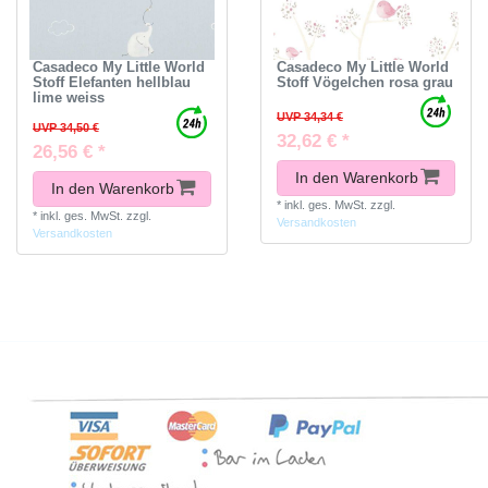
Casadeco My Little World
Casadeco My Little World
Stoff Elefanten hellblau
Stoff Vögelchen rosa grau
lime weiss
UVP 34,34 €
UVP 34,50 €
32,62 € *
26,56 € *
In den Warenkorb
In den Warenkorb
*
inkl. ges. MwSt.
zzgl.
*
inkl. ges. MwSt.
zzgl.
Versandkosten
Versandkosten