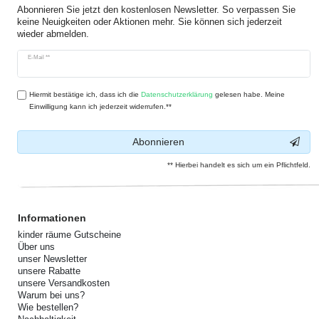
Abonnieren Sie jetzt den kostenlosen Newsletter. So verpassen Sie
keine Neuigkeiten oder Aktionen mehr. Sie können sich jederzeit
wieder abmelden.
Newsletter
E-Mail **
Honig
Hiermit bestätige ich, dass ich die
Daten­schutz­erklärung
gelesen habe. Meine
Einwilligung kann ich jederzeit widerrufen.**
Abonnieren
** Hierbei handelt es sich um ein Pflichtfeld.
Informationen
kinder räume Gutscheine
Über uns
unser Newsletter
unsere Rabatte
unsere Versandkosten
Warum bei uns?
Wie bestellen?