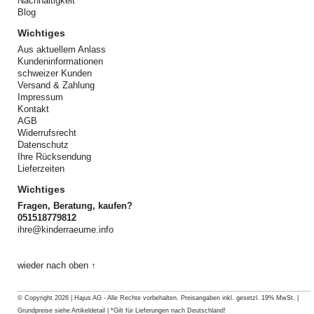
Nachhaltigkeit
Blog
Wichtiges
Aus aktuellem Anlass
Kundeninformationen
schweizer Kunden
Versand & Zahlung
Impressum
Kontakt
AGB
Widerrufsrecht
Datenschutz
Ihre Rücksendung
Lieferzeiten
Wichtiges
Fragen, Beratung, kaufen?
051518779812
ihre@kinderraeume.info
wieder nach oben ↑
© Copyright 2026 | Hajus AG - Alle Rechte vorbehalten. Preisangaben inkl. gesetzl. 19% MwSt. |
Grundpreise siehe Artikeldetail | *Gilt für Lieferungen nach Deutschland!