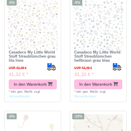
-5%
-5%
Casadeco My Little World
Casadeco My Little World
Stoff Streublümchen grau
Stoff Streublümchen
lila lime
hellbraun grau blau
UVP 43,49 €
UVP 43,49 €
41,32 € *
41,32 € *
In den Warenkorb
In den Warenkorb
*
inkl. ges. MwSt.
zzgl.
*
inkl. ges. MwSt.
zzgl.
Versandkosten
Versandkosten
-5%
-15%