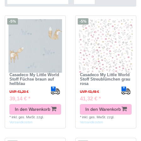
-5%
-5%
Casadeco My Little World
Casadeco My Little World
Stoff Füchse braun auf
Stoff Streublümchen grau
hellblau
rosa
UVP 41,20 €
UVP 43,49 €
39,14 € *
41,32 € *
In den Warenkorb
In den Warenkorb
*
inkl. ges. MwSt.
zzgl.
*
inkl. ges. MwSt.
zzgl.
Versandkosten
Versandkosten