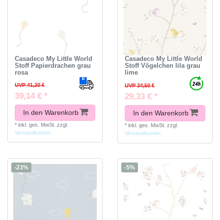
Casadeco My Little World
Casadeco My Little World
Stoff Papierdrachen grau
Stoff Vögelchen lila grau
rosa
lime
UVP 41,20 €
UVP 34,50 €
39,14 € *
29,33 € *
In den Warenkorb
In den Warenkorb
*
inkl. ges. MwSt.
zzgl.
*
inkl. ges. MwSt.
zzgl.
Versandkosten
Versandkosten
-23%
-5%