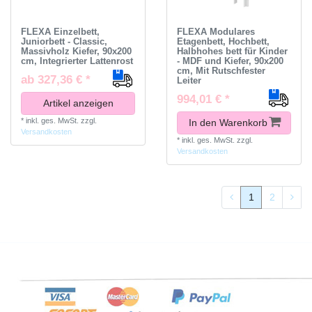
FLEXA Einzelbett,
FLEXA Modulares
Juniorbett - Classic,
Etagenbett, Hochbett,
Massivholz Kiefer, 90x200
Halbhohes bett für Kinder
cm, Integrierter Lattenrost
- MDF und Kiefer, 90x200
cm, Mit Rutschfester
ab 327,36 € *
Leiter
994,01 € *
Artikel anzeigen
*
inkl. ges. MwSt.
zzgl.
In den Warenkorb
Versandkosten
*
inkl. ges. MwSt.
zzgl.
Versandkosten
1
2