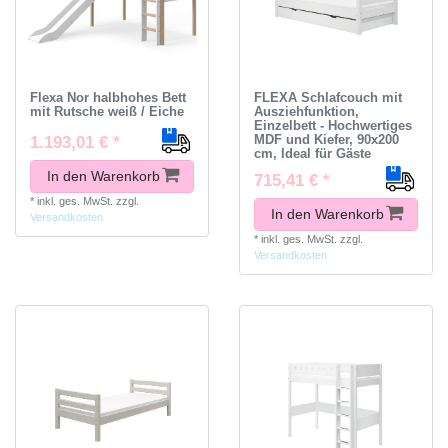
Flexa Nor halbhohes Bett
FLEXA Schlafcouch mit
mit Rutsche weiß / Eiche
Ausziehfunktion,
Einzelbett - Hochwertiges
MDF und Kiefer, 90x200
1.193,01 € *
cm, Ideal für Gäste
In den Warenkorb
715,41 € *
*
inkl. ges. MwSt.
zzgl.
In den Warenkorb
Versandkosten
*
inkl. ges. MwSt.
zzgl.
Versandkosten