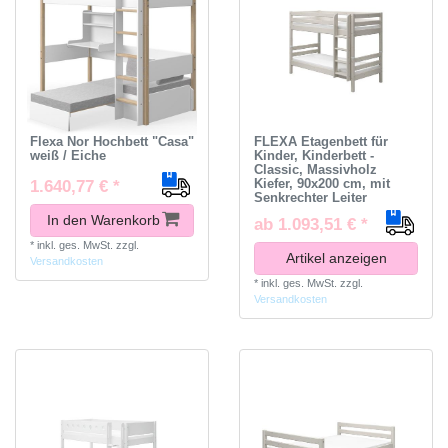
Flexa Nor Hochbett "Casa"
FLEXA Etagenbett für
weiß / Eiche
Kinder, Kinderbett -
Classic, Massivholz
Kiefer, 90x200 cm, mit
1.640,77 € *
Senkrechter Leiter
In den Warenkorb
ab 1.093,51 € *
*
inkl. ges. MwSt.
zzgl.
Artikel anzeigen
Versandkosten
*
inkl. ges. MwSt.
zzgl.
Versandkosten