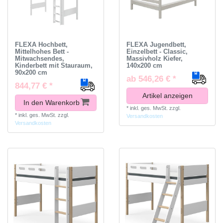
FLEXA Hochbett,
FLEXA Jugendbett,
Mittelhohes Bett -
Einzelbett - Classic,
Mitwachsendes,
Massivholz Kiefer,
Kinderbett mit Stauraum,
140x200 cm
90x200 cm
ab 546,26 € *
844,77 € *
Artikel anzeigen
In den Warenkorb
*
inkl. ges. MwSt.
zzgl.
*
inkl. ges. MwSt.
zzgl.
Versandkosten
Versandkosten