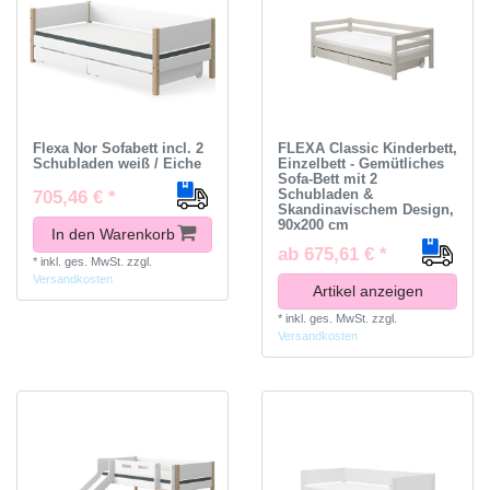
Flexa Nor Sofabett incl. 2
FLEXA Classic Kinderbett,
Schubladen weiß / Eiche
Einzelbett - Gemütliches
Sofa-Bett mit 2
Schubladen &
705,46 € *
Skandinavischem Design,
90x200 cm
In den Warenkorb
ab 675,61 € *
*
inkl. ges. MwSt.
zzgl.
Versandkosten
Artikel anzeigen
*
inkl. ges. MwSt.
zzgl.
Versandkosten