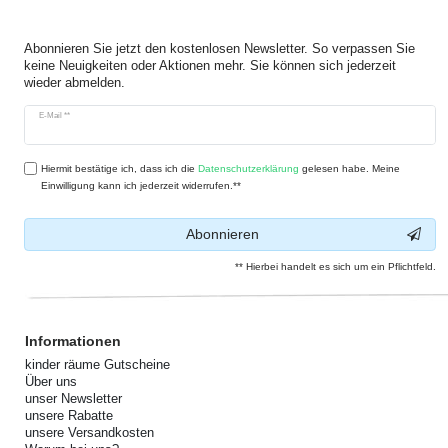
Abonnieren Sie jetzt den kostenlosen Newsletter. So verpassen Sie
keine Neuigkeiten oder Aktionen mehr. Sie können sich jederzeit
wieder abmelden.
Newsletter
E-Mail **
Honig
Hiermit bestätige ich, dass ich die
Daten­schutz­erklärung
gelesen habe. Meine
Einwilligung kann ich jederzeit widerrufen.**
Abonnieren
** Hierbei handelt es sich um ein Pflichtfeld.
Informationen
kinder räume Gutscheine
Über uns
unser Newsletter
unsere Rabatte
unsere Versandkosten