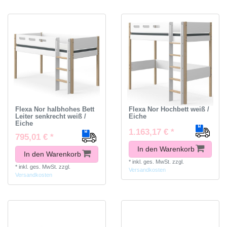
Flexa Nor halbhohes Bett
Flexa Nor Hochbett weiß /
Leiter senkrecht weiß /
Eiche
Eiche
1.163,17 € *
795,01 € *
In den Warenkorb
In den Warenkorb
*
inkl. ges. MwSt.
zzgl.
*
inkl. ges. MwSt.
zzgl.
Versandkosten
Versandkosten