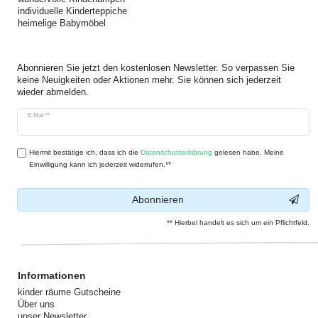
individuelle Kinderteppiche
heimelige Babymöbel
Abonnieren Sie jetzt den kostenlosen Newsletter. So verpassen Sie
keine Neuigkeiten oder Aktionen mehr. Sie können sich jederzeit
wieder abmelden.
Newsletter
E-Mail **
Honig
Hiermit bestätige ich, dass ich die
Daten­schutz­erklärung
gelesen habe. Meine
Einwilligung kann ich jederzeit widerrufen.**
Abonnieren
** Hierbei handelt es sich um ein Pflichtfeld.
Informationen
kinder räume Gutscheine
Über uns
unser Newsletter