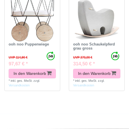
ooh noo Puppenwiege
ooh noo Schaukelpferd
grau gross
UVP 114,90 €
UVP 370,00 €
97,67 € *
314,50 € *
In den Warenkorb
In den Warenkorb
*
inkl. ges. MwSt.
zzgl.
*
inkl. ges. MwSt.
zzgl.
Versandkosten
Versandkosten