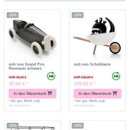
-32%
-15%
ooh noo Grand Prix
ooh noo Schubkarre
Rennauto schwarz
UVP 45,00 €
UVP 129,00 €
30,66 € *
109,65 € *
In den Warenkorb
In den Warenkorb
*
inkl. ges. MwSt.
zzgl.
*
inkl. ges. MwSt.
zzgl.
Versandkosten
Versandkosten
-15%
-15%