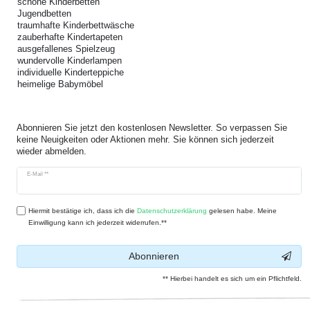
schöne Kinderbetten
Jugendbetten
traumhafte Kinderbettwäsche
zauberhafte Kindertapeten
ausgefallenes Spielzeug
wundervolle Kinderlampen
individuelle Kinderteppiche
heimelige Babymöbel
Abonnieren Sie jetzt den kostenlosen Newsletter. So verpassen Sie
keine Neuigkeiten oder Aktionen mehr. Sie können sich jederzeit
wieder abmelden.
Newsletter
E-Mail **
Honig
Hiermit bestätige ich, dass ich die
Daten­schutz­erklärung
gelesen habe. Meine
Einwilligung kann ich jederzeit widerrufen.**
Abonnieren
** Hierbei handelt es sich um ein Pflichtfeld.