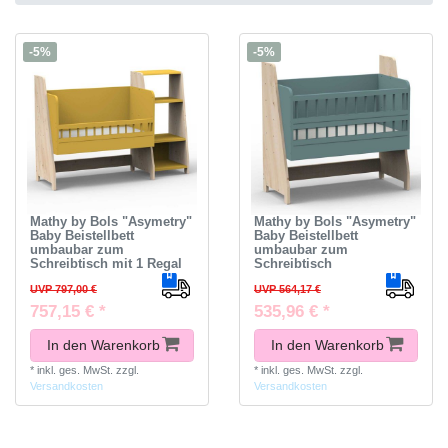
-5%
-5%
Mathy by Bols "Asymetry"
Mathy by Bols "Asymetry"
Baby Beistellbett
Baby Beistellbett
umbaubar zum
umbaubar zum
Schreibtisch mit 1 Regal
Schreibtisch
UVP 797,00 €
UVP 564,17 €
757,15 € *
535,96 € *
In den Warenkorb
In den Warenkorb
*
inkl. ges. MwSt.
zzgl.
*
inkl. ges. MwSt.
zzgl.
Versandkosten
Versandkosten