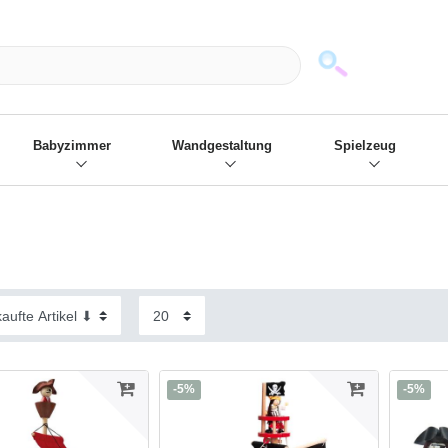
mack und wir die passenden Sachen
❋
- Focus: "Beste Online Shops 2
Babyzimmer
Wandgestaltung
Spielzeug
-5%
-5%