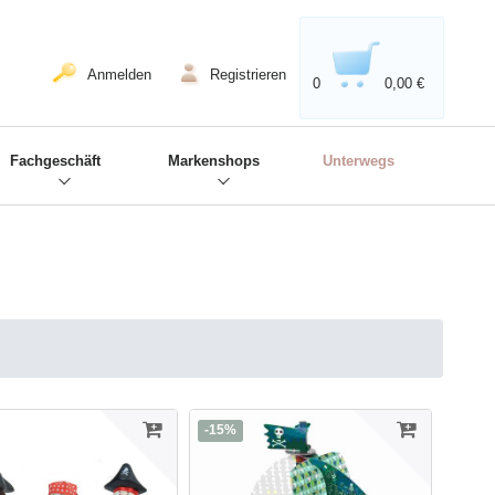
020'' - Wir sind dabei!
❋
Anmelden
Registrieren
0
0,00 €
Fachgeschäft
Markenshops
Unterwegs
-15%