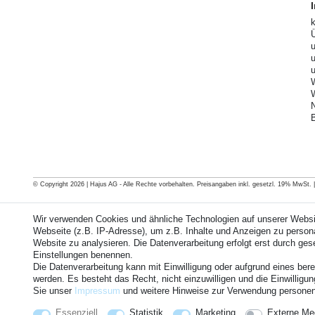
© Copyright 2026 | Hajus AG - Alle Rechte vorbehalten. Preisangaben inkl. gesetzl. 19% MwSt. | G
Wir verwenden Cookies und ähnliche Technologien auf unserer Webs
Webseite (z.B. IP-Adresse), um z.B. Inhalte und Anzeigen zu personal
Website zu analysieren. Die Datenverarbeitung erfolgt erst durch geset
Einstellungen benennen.
Die Datenverarbeitung kann mit Einwilligung oder aufgrund eines bere
werden. Es besteht das Recht, nicht einzuwilligen und die Einwillig
Sie unser
Impressum
und weitere Hinweise zur Verwendung persone
Essenziell
Statistik
Marketing
Externe Me