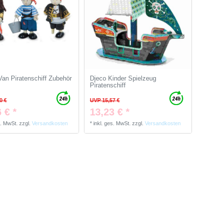
Van Piratenschiff Zubehör
Djeco Kinder Spielzeug
Piratenschiff
0 €
UVP 15,57 €
 € *
13,23 € *
s. MwSt.
zzgl.
Versandkosten
*
inkl. ges. MwSt.
zzgl.
Versandkosten