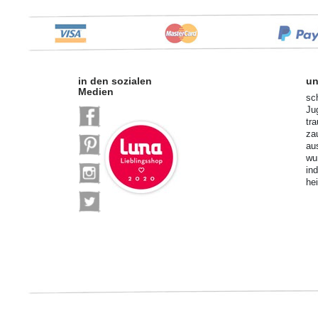
in den sozialen
un
Medien
sc
Ju
tr
za
au
wu
in
he