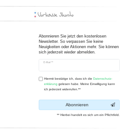
Abonnieren Sie jetzt den kostenlosen
Newsletter. So verpassen Sie keine
Neuigkeiten oder Aktionen mehr. Sie können
sich jederzeit wieder abmelden.
Newsletter
E-Mail **
Honig
Hiermit bestätige ich, dass ich die
Daten­schutz­
erklärung
gelesen habe. Meine Einwilligung kann
ich jederzeit widerrufen.**
Abonnieren
** Hierbei handelt es sich um ein Pflichtfeld.