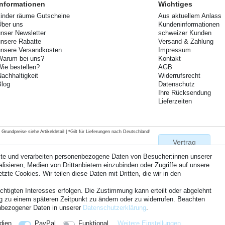
Informationen
Wichtiges
kinder räume Gutscheine
Aus aktuellem Anlass
Über uns
Kundeninformationen
unser Newsletter
schweizer Kunden
unsere Rabatte
Versand & Zahlung
unsere Versandkosten
Impressum
Warum bei uns?
Kontakt
Wie bestellen?
AGB
Nachhaltigkeit
Widerrufsrecht
Blog
Datenschutz
Ihre Rücksendung
Lieferzeiten
rundpreise siehe Artikeldetail | *Gilt für Lieferungen nach Deutschland!
Vertrag
widerrufen
ite und verarbeiten personenbezogene Daten von Besucher:innen unserer
isieren, Medien von Drittanbietern einzubinden oder Zugriffe auf unsere
zte Cookies. Wir teilen diese Daten mit Dritten, die wir in den
Kontakt
chtigten Interesses erfolgen. Die Zustimmung kann erteilt oder abgelehnt
ung zu einem späteren Zeitpunkt zu ändern oder zu widerrufen. Beachten
nbezogener Daten in unserer
Daten­schutz­erklärung
.
dien
PayPal
Funktional
Weitere Einstellungen