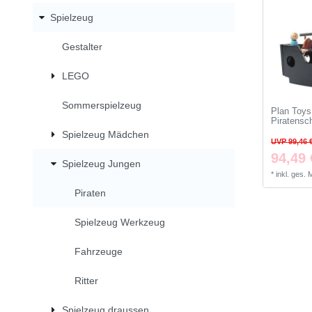
Spielzeug
Gestalter
LEGO
Sommerspielzeug
Plan Toys
Piratensc
Spielzeug Mädchen
UVP 99,46 
94,49 
Spielzeug Jungen
*
inkl. ges.
Piraten
Spielzeug Werkzeug
Fahrzeuge
Ritter
Spielzeug draussen