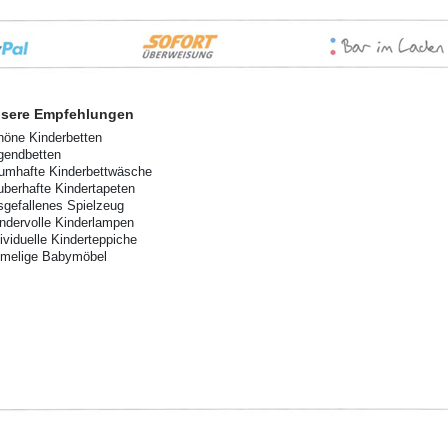
sere Empfehlungen
höne Kinderbetten
gendbetten
aumhafte Kinderbettwäsche
uberhafte Kindertapeten
sgefallenes Spielzeug
ndervolle Kinderlampen
dividuelle Kinderteppiche
imelige Babymöbel