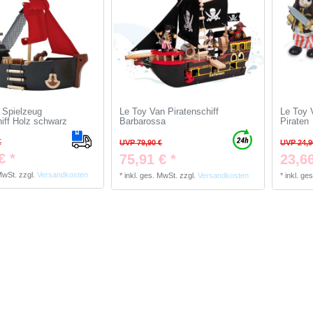
 Spielzeug
Le Toy Van Piratenschiff
Le Toy 
hiff Holz schwarz
Barbarossa
Piraten
€
UVP 79,90 €
UVP 24,9
€ *
75,91 € *
23,66
 MwSt.
zzgl.
Versandkosten
*
inkl. ges. MwSt.
zzgl.
Versandkosten
*
inkl. ge