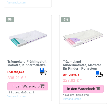
Versandkosten
-5%
-5%
Träumeland Frühlingsluft
Träumeland
Matratze, Kindermatratze
Kindermatratze, Matratze
für Kinder - Polarstern
UVP 353,90 €
UVP 239,90 €
336,21 € *
227,91 € *
In den Warenkorb
In den Warenkorb
*
inkl. ges. MwSt.
zzgl.
*
inkl. ges. MwSt.
zzgl.
Versandkosten
Versandkosten