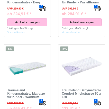
Kindermatratze - Berg
für Kinder - Pastelltraum
UVP 239,90 €
UVP 299,90 €
ab 224,91 € *
ab 284,91 € *
Artikel anzeigen
Artikel anzeigen
*
inkl. ges. MwSt.
zzgl.
*
inkl. ges. MwSt.
zzgl.
Versandkosten
Versandkosten
-5%
-5%
Träumeland
Träumeland Babymatratze
Kindermatratze, Matratze
Comfort Milchstrasse 60 x
für Kinder - Waldduft
120
UVP 489,90 €
UVP 129,90 €
ab 465,41 € *
123,41 € *