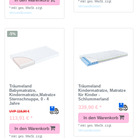
*
inkl. ges. MwSt.
zzgl.
Versandkosten
*
inkl. ges. MwSt.
zzgl.
Versandkosten
-5%
Träumeland
Träumeland
Babymatratze,
Kindermatratze, Matratze
Kindermatratze,Matratze
für Kinder -
Sternschnuppe, 0 - 4
Schlummerland
Jahre
339,90 € *
UVP 119,90 €
113,91 € *
In den Warenkorb
*
inkl. ges. MwSt.
zzgl.
In den Warenkorb
Versandkosten
*
inkl. ges. MwSt.
zzgl.