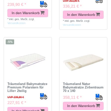
UVP 353,90 €
239,90 € *
336,21 € *
In den Warenkorb
In den Warenkorb
*
inkl. ges. MwSt.
zzgl.
*
inkl. ges. MwSt.
zzgl.
Versandkosten
Versandkosten
-5%
Träumeland Babymatratze
Träumeland Natur
Premium Polarstern für
Babymatratze Zirbentraum
Lille+ 2teilig
70 x 140
358,11 € *
UVP 239,90 €
227,91 € *
In den Warenkorb
In den Warenkorb