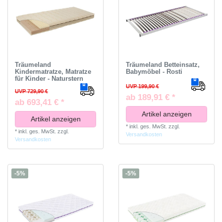
Träumeland
Träumeland Betteinsatz,
Kindermatratze, Matratze
Babymöbel - Rosti
für Kinder - Naturstern
UVP 199,90 €
UVP 729,90 €
ab 189,91 € *
ab 693,41 € *
Artikel anzeigen
Artikel anzeigen
*
inkl. ges. MwSt.
zzgl.
*
inkl. ges. MwSt.
zzgl.
Versandkosten
Versandkosten
-5%
-5%