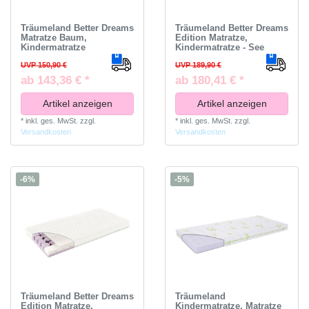
Träumeland Better Dreams
Träumeland Better Dreams
Matratze Baum,
Edition Matratze,
Kindermatratze
Kindermatratze - See
UVP 150,90 €
UVP 189,90 €
ab 143,36 € *
ab 180,41 € *
Artikel anzeigen
Artikel anzeigen
*
inkl. ges. MwSt.
zzgl.
*
inkl. ges. MwSt.
zzgl.
Versandkosten
Versandkosten
-6%
-5%
Träumeland Better Dreams
Träumeland
Edition Matratze,
Kindermatratze, Matratze