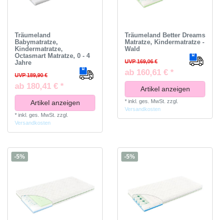
Träumeland
Träumeland Better Dreams
Babymatratze,
Matratze, Kindermatratze -
Kindermatratze,
Wald
Octasmart Matratze, 0 - 4
UVP 169,06 €
Jahre
ab 160,61 € *
UVP 189,90 €
ab 180,41 € *
Artikel anzeigen
*
inkl. ges. MwSt.
zzgl.
Artikel anzeigen
Versandkosten
*
inkl. ges. MwSt.
zzgl.
Versandkosten
-5%
-5%