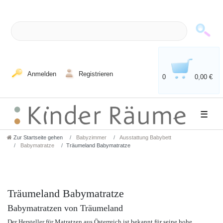
Anmelden
Registrieren
0
0,00 €
☰
Zur Startseite gehen
Babyzimmer
Ausstattung Babybett
Babymatratze
Träumeland Babymatratze
Träumeland Babymatratze
Babymatratzen von Träumeland
Der Hersteller für Matratzen aus Österreich ist bekannt für seine hohe