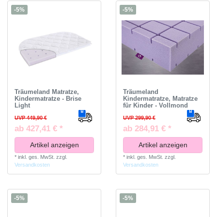
-5%
-5%
Träumeland Matratze,
Träumeland
Kindermatratze - Brise
Kindermatratze, Matratze
Light
für Kinder - Vollmond
UVP 449,90 €
UVP 299,90 €
ab 427,41 € *
ab 284,91 € *
Artikel anzeigen
Artikel anzeigen
*
inkl. ges. MwSt.
zzgl.
*
inkl. ges. MwSt.
zzgl.
Versandkosten
Versandkosten
-5%
-5%