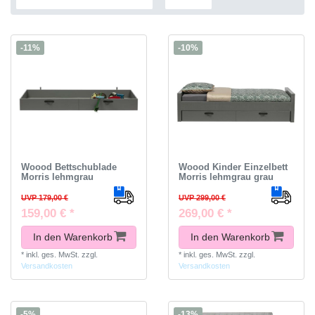
-11%
-10%
Woood Bettschublade
Woood Kinder Einzelbett
Morris lehmgrau
Morris lehmgrau grau
UVP 179,00 €
UVP 299,00 €
159,00 € *
269,00 € *
In den Warenkorb
In den Warenkorb
*
inkl. ges. MwSt.
zzgl.
*
inkl. ges. MwSt.
zzgl.
Versandkosten
Versandkosten
-5%
-13%