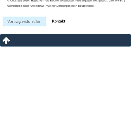
© Copyright 2026 | Hajus AG - Alle Rechte vorbehalten. Preisangaben inkl. gesetzl. 19% MwSt. |
Grundpreise siehe Artikeldetail | *Gilt für Lieferungen nach Deutschland!
Kontakt
Vertrag widerrufen