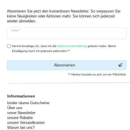
Abonnieren Sie jetzt den kostenlosen Newsletter. So verpassen Sie
keine Neuigkeiten oder Aktionen mehr. Sie können sich jederzeit
wieder abmelden.
Newsletter
E-Mail **
Honig
Hiermit bestätige ich, dass ich die
Daten­schutz­erklärung
gelesen habe. Meine
Einwilligung kann ich jederzeit widerrufen.**
Abonnieren
** Hierbei handelt es sich um ein Pflichtfeld.
Informationen
kinder räume Gutscheine
Über uns
unser Newsletter
unsere Rabatte
unsere Versandkosten
Warum bei uns?