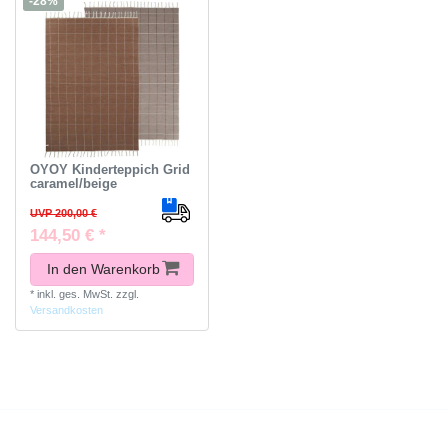
-28%
OYOY Kinderteppich Grid
caramel/beige
UVP 200,00 €
144,50 € *
In den Warenkorb
*
inkl. ges. MwSt.
zzgl.
Versandkosten