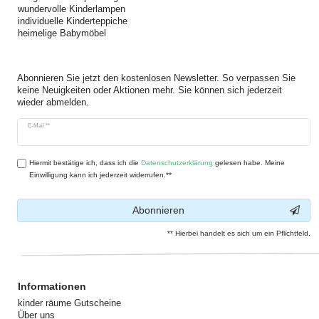
wundervolle Kinderlampen
individuelle Kinderteppiche
heimelige Babymöbel
Abonnieren Sie jetzt den kostenlosen Newsletter. So verpassen Sie
keine Neuigkeiten oder Aktionen mehr. Sie können sich jederzeit
wieder abmelden.
Newsletter
E-Mail **
Honig
Hiermit bestätige ich, dass ich die
Daten­schutz­erklärung
gelesen habe. Meine
Einwilligung kann ich jederzeit widerrufen.**
Abonnieren
** Hierbei handelt es sich um ein Pflichtfeld.
Informationen
kinder räume Gutscheine
Über uns