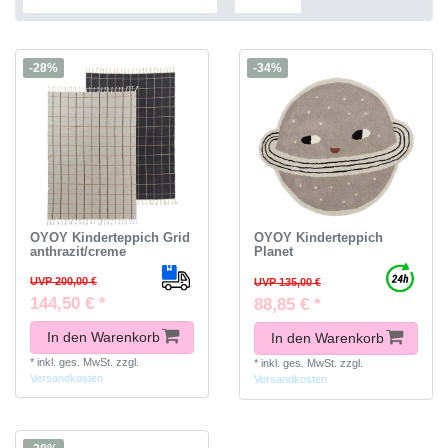
-28%
-34%
OYOY Kinderteppich Grid
OYOY Kinderteppich
anthrazit/creme
Planet
UVP 200,00 €
UVP 135,00 €
144,50 € *
88,85 € *
In den Warenkorb
In den Warenkorb
*
inkl. ges. MwSt.
zzgl.
*
inkl. ges. MwSt.
zzgl.
Versandkosten
Versandkosten