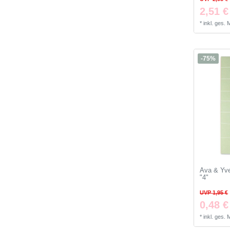
2,51 €
*
inkl. ges.
-75%
Ava & Yve
"4"
UVP 1,95 €
0,48 €
*
inkl. ges.