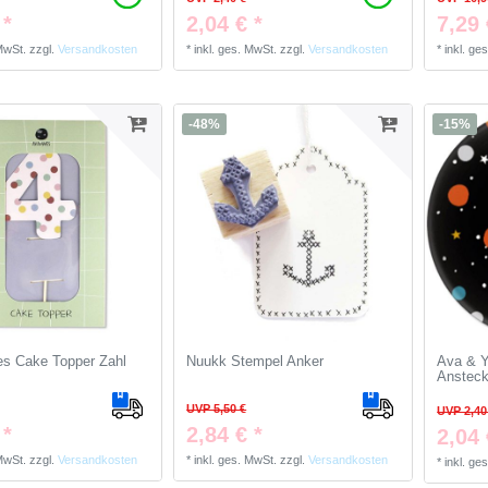
 *
2,04 € *
7,29 
 MwSt.
zzgl.
Versandkosten
*
inkl. ges. MwSt.
zzgl.
Versandkosten
*
inkl. ge
-48%
-15%
s Cake Topper Zahl
Nuukk Stempel Anker
Ava & Y
Ansteck
UVP 5,50 €
UVP 2,40
 *
2,84 € *
2,04 
 MwSt.
zzgl.
Versandkosten
*
inkl. ges. MwSt.
zzgl.
Versandkosten
*
inkl. ge