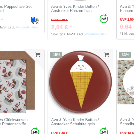
es Pappschale Set
Ava & Yves Kinder Button /
Ava & Y
erd
Anstecker Ranzen blau
Einhorn 
 *
UVP 2,50
UVP 2,40 €
0,64 
2,04 € *
 MwSt.
zzgl.
Versandkosten
*
inkl. ge
*
inkl. ges. MwSt.
zzgl.
Versandkosten
-15%
-33%
es Glückwunsch
Ava & Yves Kinder Button /
Ava & Y
 Piratenschiffe
Anstecker Schultüte gelb
Schreibu
UVP 2,40 €
UVP 10,9