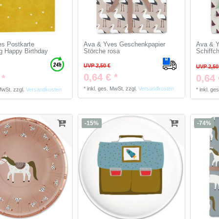
s Postkarte
Ava & Yves Geschenkpapier
Ava & Y
g Happy Birthday
Störche rosa
Schiffc
UVP 2,50 €
UVP 2,50
0,64 € *
 *
0,64 
*
inkl. ges. MwSt.
zzgl.
Versandkosten
 MwSt.
zzgl.
Versandkosten
*
inkl. ge
-15%
-74%