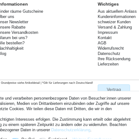
Informationen
Wichtiges
kinder räume Gutscheine
Aus aktuellem Anlass
Über uns
Kundeninformationen
unser Newsletter
schweizer Kunden
unsere Rabatte
Versand & Zahlung
unsere Versandkosten
Impressum
Warum bei uns?
Kontakt
Wie bestellen?
AGB
Nachhaltigkeit
Widerrufsrecht
Blog
Datenschutz
Ihre Rücksendung
Lieferzeiten
rundpreise siehe Artikeldetail | *Gilt für Lieferungen nach Deutschland!
Vertrag
widerrufen
ite und verarbeiten personenbezogene Daten von Besucher:innen unserer
isieren, Medien von Drittanbietern einzubinden oder Zugriffe auf unsere
zte Cookies. Wir teilen diese Daten mit Dritten, die wir in den
Kontakt
chtigten Interesses erfolgen. Die Zustimmung kann erteilt oder abgelehnt
ung zu einem späteren Zeitpunkt zu ändern oder zu widerrufen. Beachten
nbezogener Daten in unserer
Daten­schutz­erklärung
.