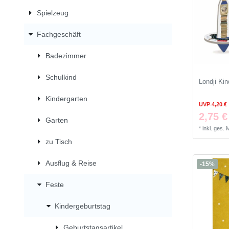
Spielzeug
Fachgeschäft
Badezimmer
Schulkind
Londji Ki
Kindergarten
UVP 4,20 €
2,75 €
Garten
*
inkl. ges.
zu Tisch
Ausflug & Reise
-15%
Feste
Kindergeburtstag
Geburtstagsartikel