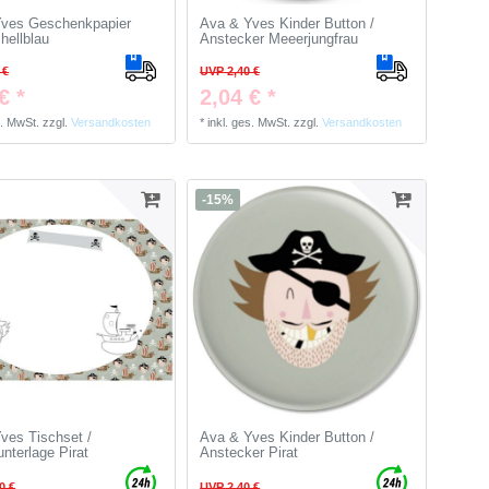
ves Geschenkpapier
Ava & Yves Kinder Button /
hellblau
Anstecker Meeerjungfrau
 €
UVP 2,40 €
€ *
2,04 € *
s. MwSt.
zzgl.
Versandkosten
*
inkl. ges. MwSt.
zzgl.
Versandkosten
-15%
ves Tischset /
Ava & Yves Kinder Button /
nterlage Pirat
Anstecker Pirat
0 €
UVP 2,40 €