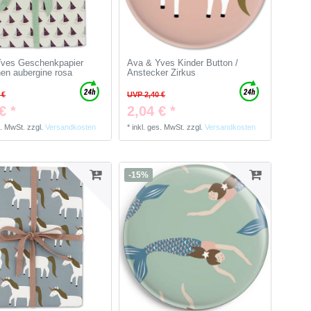
ves Geschenkpapier
Ava & Yves Kinder Button /
hen aubergine rosa
Anstecker Zirkus
 €
UVP 2,40 €
€ *
2,04 € *
s. MwSt.
zzgl.
Versandkosten
*
inkl. ges. MwSt.
zzgl.
Versandkosten
-15%