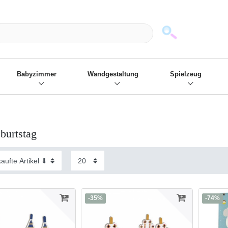
mack und wir die passenden Sachen
❋
- Focus: "Beste Online Shops 2
Babyzimmer
Wandgestaltung
Spielzeug
burtstag
-35%
-74%