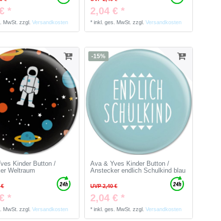
€ *
2,04 € *
s. MwSt.
zzgl.
Versandkosten
*
inkl. ges. MwSt.
zzgl.
Versandkosten
-15%
ves Kinder Button /
Ava & Yves Kinder Button /
er Weltraum
Anstecker endlich Schulkind blau
 €
UVP 2,40 €
€ *
2,04 € *
s. MwSt.
zzgl.
Versandkosten
*
inkl. ges. MwSt.
zzgl.
Versandkosten