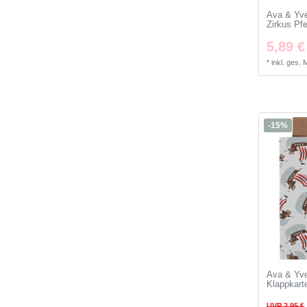
Ava & Yv
Zirkus Pf
5,89 €
*
inkl. ges.
-15%
Ava & Yv
Klappkarte
UVP 2,95 €