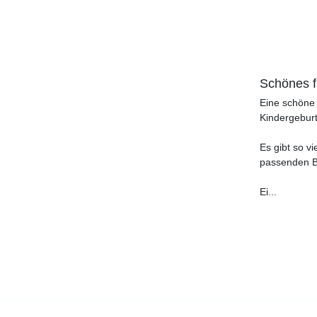
Schönes f
Eine schöne 
Kindergeburt
Es gibt so v
passenden Be
Ei
...