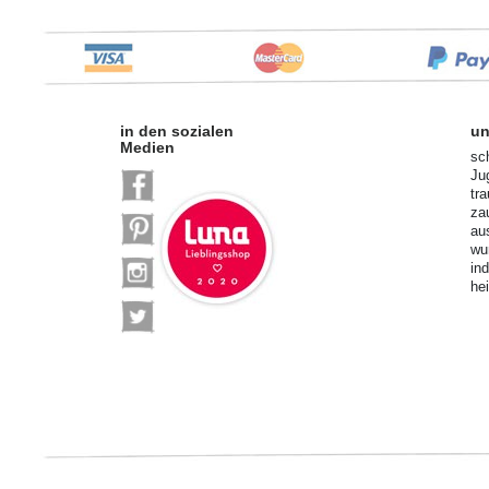
in den sozialen
un
Medien
sc
Ju
tr
za
au
wu
in
he