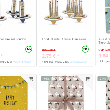
nder Kreisel London
Londji Kinder Kreisel Barcelona
Ava & Y
Tiere bl
UVP 2,50
UVP 4,20 €
0,64 
 *
2,75 € *
*
inkl. ge
 MwSt.
zzgl.
Versandkosten
*
inkl. ges. MwSt.
zzgl.
Versandkosten
-74%
-74%