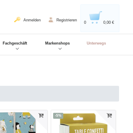
020'' - Wir sind dabei!
❋
Anmelden
Registrieren
0
0,00 €
Fachgeschäft
Markenshops
Unterwegs
-5%