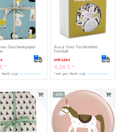
ves Geschenkpapier
Ava & Yves Tischkonfetti
au
Fussball
 €
UVP 4,50 €
€ *
4,28 € *
s. MwSt.
zzgl.
Versandkosten
*
inkl. ges. MwSt.
zzgl.
Versandkosten
-15%