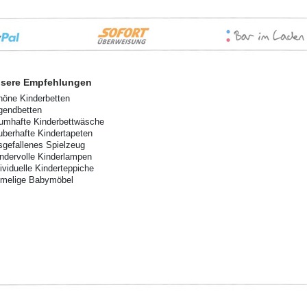
sere Empfehlungen
höne Kinderbetten
gendbetten
aumhafte Kinderbettwäsche
uberhafte Kindertapeten
sgefallenes Spielzeug
ndervolle Kinderlampen
dividuelle Kinderteppiche
imelige Babymöbel