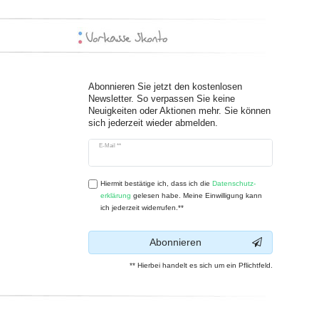
Abonnieren Sie jetzt den kostenlosen
Newsletter. So verpassen Sie keine
Neuigkeiten oder Aktionen mehr. Sie können
sich jederzeit wieder abmelden.
Newsletter
E-Mail **
Honig
Hiermit bestätige ich, dass ich die
Daten­schutz­
erklärung
gelesen habe. Meine Einwilligung kann
ich jederzeit widerrufen.**
Abonnieren
** Hierbei handelt es sich um ein Pflichtfeld.