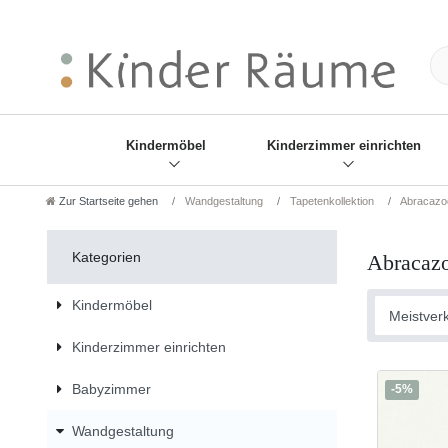
❋
Sie haben den Gesch
Kindermöbel
Kinderzimmer einrichten
Zur Startseite gehen
Wandgestaltung
Tapetenkollektion
Abracazo
Kategorien
Abracaz
Kindermöbel
Kinderzimmer einrichten
Babyzimmer
-5%
Wandgestaltung