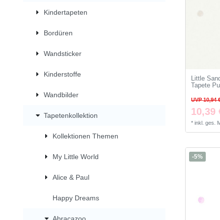
Kindertapeten
Bordüren
Wandsticker
Kinderstoffe
Little Sa
Tapete Pu
Wandbilder
UVP 10,94 
10,39 
Tapetenkollektion
*
inkl. ges.
Kollektionen Themen
My Little World
-5%
Alice & Paul
Happy Dreams
Abracazoo