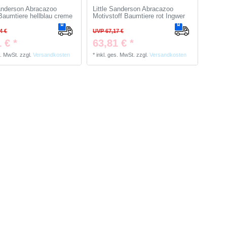
Sanderson Abracazoo
Little Sanderson Abracazoo
Baumtiere hellblau creme
Motivstoff Baumtiere rot Ingwer
4 €
UVP 67,17 €
 € *
63,81 € *
s. MwSt.
zzgl.
Versandkosten
*
inkl. ges. MwSt.
zzgl.
Versandkosten