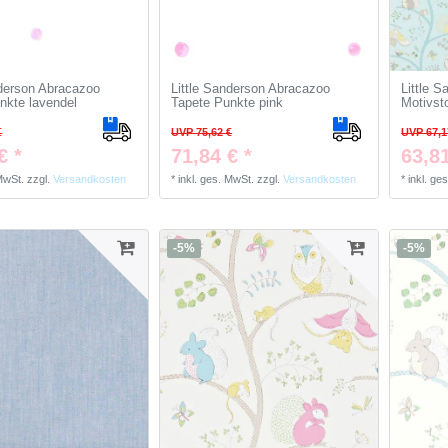
nderson Abracazoo
Little Sanderson Abracazoo
Little 
nkte lavendel
Tapete Punkte pink
Motivsto
€
UVP 75,62 €
UVP 67,1
€ *
71,84 € *
63,81
 MwSt.
zzgl.
Versandkosten
*
inkl. ges. MwSt.
zzgl.
Versandkosten
*
inkl. ge
-5%
-5%