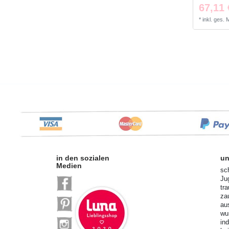
67,11 
*
inkl. ges.
in den sozialen
un
Medien
sc
Ju
tr
za
au
wu
in