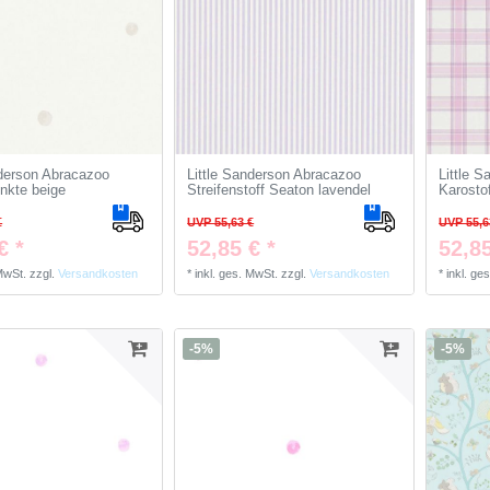
nderson Abracazoo
Little Sanderson Abracazoo
Little 
nkte beige
Streifenstoff Seaton lavendel
Karostof
€
UVP 55,63 €
UVP 55,6
€ *
52,85 € *
52,85
 MwSt.
zzgl.
Versandkosten
*
inkl. ges. MwSt.
zzgl.
Versandkosten
*
inkl. ge
-5%
-5%