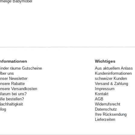
imelige Babymöbel
Informationen
Wichtiges
kinder räume Gutscheine
Aus aktuellem Anlass
Über uns
Kundeninformationen
unser Newsletter
schweizer Kunden
unsere Rabatte
Versand & Zahlung
unsere Versandkosten
Impressum
Warum bei uns?
Kontakt
Wie bestellen?
AGB
Nachhaltigkeit
Widerrufsrecht
Blog
Datenschutz
Ihre Rücksendung
Lieferzeiten