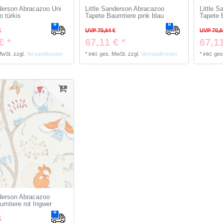
nderson Abracazoo Uni
Little Sanderson Abracazoo
Little 
o türkis
Tapete Baumtiere pink blau
Tapete 
€
UVP 70,64 €
UVP 70,6
€ *
67,11 € *
67,11
 MwSt.
zzgl.
Versandkosten
*
inkl. ges. MwSt.
zzgl.
Versandkosten
*
inkl. ge
nderson Abracazoo
umtiere rot Ingwer
€