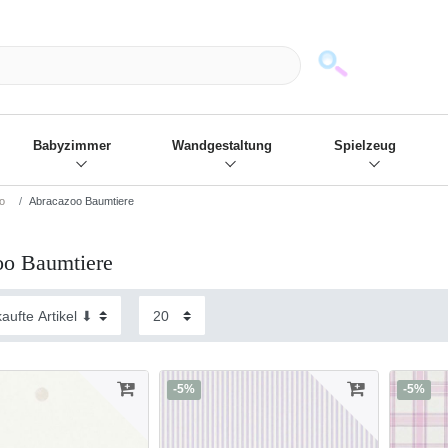
mack und wir die passenden Sachen
❋
- Focus: "Beste Online Shops 2
Babyzimmer
Wandgestaltung
Spielzeug
o
Abracazoo Baumtiere
oo Baumtiere
-5%
-5%