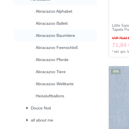
Abracazoo Alphabet
Abracazoo Ballett
Little Sa
Tapete Pu
Abracazoo Baumtiere
UVP 75,62 
71,84 
Abracazoo Feenschloß
*
inkl. ges.
Abracazoo Pferde
Abracazoo Tiere
-5%
Abracazoo Weltkarte
Heissluftballons
Douce Nuit
all about me