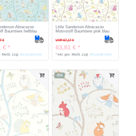
Sanderson Abracazoo
Little Sanderson Abracazoo
ff Baumtiere hellblau
Motivstoff Baumtiere pink blau
7 €
UVP 67,17 €
 € *
63,81 € *
s. MwSt.
zzgl.
Versandkosten
*
inkl. ges. MwSt.
zzgl.
Versandkosten
-5%