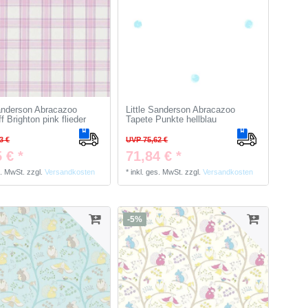
Sanderson Abracazoo
Little Sanderson Abracazoo
f Brighton pink flieder
Tapete Punkte hellblau
3 €
UVP 75,62 €
 € *
71,84 € *
s. MwSt.
zzgl.
Versandkosten
*
inkl. ges. MwSt.
zzgl.
Versandkosten
-5%