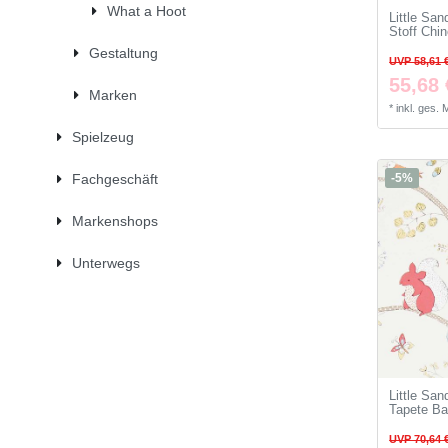
What a Hoot
Little Sa
Stoff Chin
Gestaltung
UVP 58,61 
55,68 
Marken
*
inkl. ges.
Spielzeug
-5%
Fachgeschäft
Markenshops
Unterwegs
Little Sa
Tapete Ba
UVP 70,64 