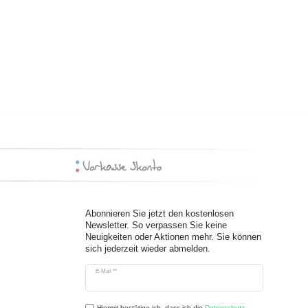
Abonnieren Sie jetzt den kostenlosen
Newsletter. So verpassen Sie keine
Neuigkeiten oder Aktionen mehr. Sie können
sich jederzeit wieder abmelden.
Newsletter
E-Mail **
Honig
Hiermit bestätige ich, dass ich die
Daten­schutz­