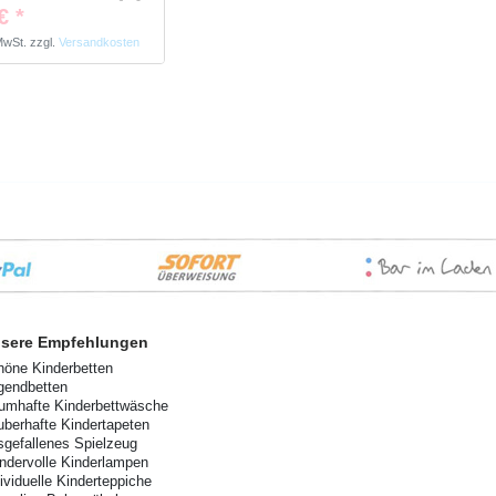
€ *
 MwSt.
zzgl.
Versandkosten
sere Empfehlungen
höne Kinderbetten
gendbetten
aumhafte Kinderbettwäsche
uberhafte Kindertapeten
sgefallenes Spielzeug
ndervolle Kinderlampen
dividuelle Kinderteppiche