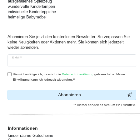
ausgefallenes Spielzeug
wundervolle Kinderlampen
individuelle Kinderteppiche
heimelige Babymöbel
Abonnieren Sie jetzt den kostenlosen Newsletter. So verpassen Sie
keine Neuigkeiten oder Aktionen mehr. Sie können sich jederzeit
wieder abmelden.
Newsletter
E-Mail **
Honig
Hiermit bestätige ich, dass ich die
Daten­schutz­erklärung
gelesen habe. Meine
Einwilligung kann ich jederzeit widerrufen.**
Abonnieren
** Hierbei handelt es sich um ein Pflichtfeld.
Informationen
kinder räume Gutscheine