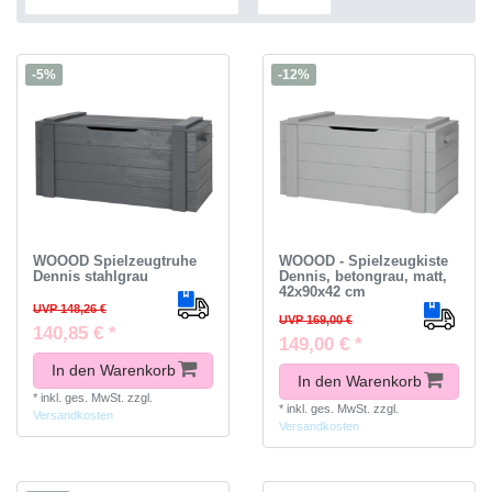
-5%
-12%
WOOOD Spielzeugtruhe
WOOOD - Spielzeugkiste
Dennis stahlgrau
Dennis, betongrau, matt,
42x90x42 cm
UVP 148,26 €
UVP 169,00 €
140,85 € *
149,00 € *
In den Warenkorb
In den Warenkorb
*
inkl. ges. MwSt.
zzgl.
*
inkl. ges. MwSt.
zzgl.
Versandkosten
Versandkosten