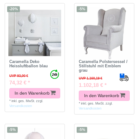
-20%
-5%
Caramella Deko
Caramella Polstersessel /
Heissluftballon blau
Stillstuhl mit Emblem
grau
UVP 93,00 €
UVP 1.160,19 €
74,32 € *
1.102,18 € *
In den Warenkorb
In den Warenkorb
*
inkl. ges. MwSt.
zzgl.
*
inkl. ges. MwSt.
zzgl.
Versandkosten
Versandkosten
-5%
-5%