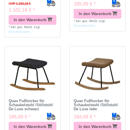
185,00 € *
UVP 1.160,19 €
1.102,18 € *
In den Warenkorb
In den Warenkorb
*
inkl. ges. MwSt.
zzgl.
Versandkosten
*
inkl. ges. MwSt.
zzgl.
Versandkosten
Quax Fußhocker für
Quax Fußhocker für
Schaukelstuhl /Stillstuhl
Schaukelstuhl /Stillstuhl
De Luxe schwarz
De Luxe latte
185,00 € *
184,08 € *
In den Warenkorb
In den Warenkorb