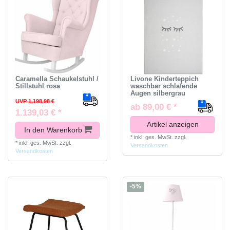
Caramella Schaukelstuhl /
Livone Kinderteppich
Stillstuhl rosa
waschbar schlafende
Augen silbergrau
UVP 1.198,98 €
ab 89,00 € *
1.139,03 € *
Artikel anzeigen
In den Warenkorb
*
inkl. ges. MwSt.
zzgl.
*
inkl. ges. MwSt.
zzgl.
Versandkosten
Versandkosten
-5%