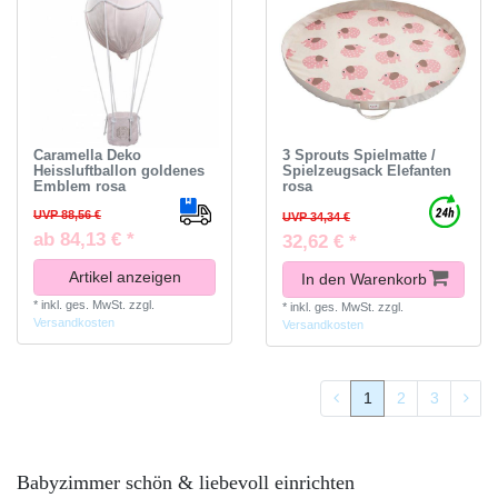
Caramella Deko
3 Sprouts Spielmatte /
Heissluftballon goldenes
Spielzeugsack Elefanten
Emblem rosa
rosa
UVP 88,56 €
UVP 34,34 €
ab 84,13 € *
32,62 € *
Artikel anzeigen
In den Warenkorb
*
inkl. ges. MwSt.
zzgl.
*
inkl. ges. MwSt.
zzgl.
Versandkosten
Versandkosten
1
2
3
Babyzimmer schön & liebevoll einrichten