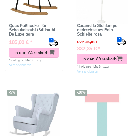
Quax Fußhocker für
Caramella Stehlampe
Schaukelstuhl /Stillstuhl
gedrechseltes Bein
De Luxe terra
Schleife rosa
185,00 € *
UVP 349,84 €
332,35 € *
In den Warenkorb
In den Warenkorb
*
inkl. ges. MwSt.
zzgl.
Versandkosten
*
inkl. ges. MwSt.
zzgl.
Versandkosten
-5%
-20%