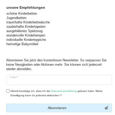
unsere Empfehlungen
schöne Kinderbetten
Jugendbetten
traumhafte Kinderbettwäsche
zauberhafte Kindertapeten
ausgefallenes Spielzeug
wundervolle Kinderlampen
individuelle Kinderteppiche
heimelige Babymöbel
Abonnieren Sie jetzt den kostenlosen Newsletter. So verpassen Sie
keine Neuigkeiten oder Aktionen mehr. Sie können sich jederzeit
wieder abmelden.
Newsletter
E-Mail **
Honig
Hiermit bestätige ich, dass ich die
Daten­schutz­erklärung
gelesen habe. Meine
Einwilligung kann ich jederzeit widerrufen.**
Abonnieren