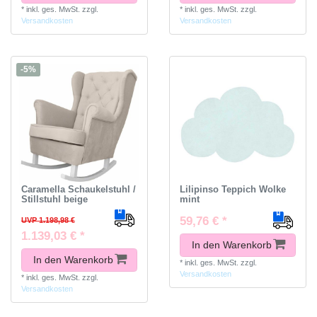
*
inkl. ges. MwSt.
zzgl.
*
inkl. ges. MwSt.
zzgl.
Versandkosten
Versandkosten
-5%
Caramella Schaukelstuhl /
Lilipinso Teppich Wolke
Stillstuhl beige
mint
59,76 € *
UVP 1.198,98 €
1.139,03 € *
In den Warenkorb
In den Warenkorb
*
inkl. ges. MwSt.
zzgl.
Versandkosten
*
inkl. ges. MwSt.
zzgl.
Versandkosten