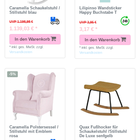
Caramella Schaukelstuhl /
Lilipinso Wandsticker
Stillstuhl blau
Happy Buchstabe T
UVP 1.198,98 €
UVP 3,95 €
1.139,03 € *
3,17 € *
In den Warenkorb
In den Warenkorb
*
inkl. ges. MwSt.
zzgl.
*
inkl. ges. MwSt.
zzgl.
Versandkosten
Versandkosten
-5%
Caramella Polstersessel /
Quax Fußhocker für
Stillstuhl mit Emblem
Schaukelstuhl /Stillstuhl
rosa
De Luxe senfgelb