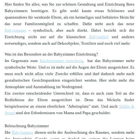
Hier finden Sie alles, was Sie zur schönen Gestaltung und Einrichtung Ihres
Babyzimmers benötigen. Es gibt wohl kaum etwas Schöneres und
spannenderes für werdende Eltern, als ein heimeliges und behütetes Heim für
das neue Familienmitglied zu schaffen. Dafür steht auch das neue
Babyzimmer
- symbolisch, aber auch direkt. Dabei bezieht sich die
Einrichtung nicht nur auf die klassischen
Babymöbel
und anderes
notwendiges, sondern auch auf Dekoobjekte, Textilien und noch viel mehr.
Was ist das Besondere an der Babyzimmer Einrichtung?
Im Gegensatz zum
Kinderzimmer einrichten
, hat das Babyzimmer mehr
symbolische Werte. Und es ist mehr auf die Augen der Eltern ausgerichtet. Es
muss noch nicht allzu viele Zwecke erfüllen und darf dadurch mehr nach
gestalterischen Gesichtspunkten eingerichtet werden. Hier steht mehr die
Atmosphäre und Ausstrahlung im Vordergrund.
Ein zweiter entscheidender Unterschied ist, dass es auch zum Teil an die
Bedürfnisse der Eltern ausgerichtet ist. Denn das Wickeln findet
beispielsweise an einem elterlichen "Arbeitsplatz" statt. Und auch
Stühle &
Sessel
sind den Erfordernissen von Mama und Papa geschuldet.
Beleuchtung Babyzimmer
Die
Babylampen
dienen nicht der Ausleuchtung des Raumes, sondern mehr
der Atmosphäre. Gerade, wenn es dunkel ist, sorgen die Lampen beim