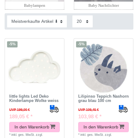
Babylampen
Baby Nachtlichter
-5%
-5%
little lights Led Deko
Lilipinso Teppich Nashorn
Kinderlampe Wolke weiss
grau blau 100 cm
UVP 199,00 €
UVP 109,45 €
189,05 € *
103,98 € *
In den Warenkorb
In den Warenkorb
*
inkl. ges. MwSt.
zzgl.
*
inkl. ges. MwSt.
zzgl.