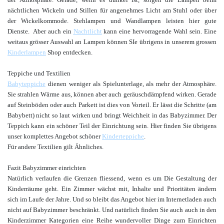
nächtlichen Wickeln und Stillen für angenehmes Licht am Stuhl oder über
der Wickelkommode. Stehlampen und Wandlampen leisten hier gute
Dienste. Aber auch ein
Nachtlicht
kann eine hervorragende Wahl sein. Eine
weitaus grösser Auswahl an Lampen können SIe übrigens in unserem grossen
Kinderlampen
Shop entdecken.
Teppiche und Textilien
Babyteppiche
dienen weniger als Spielunterlage, als mehr der Atmosphäre.
Sie strahlen Wärme aus, können aber auch geräuschdämpfend wirken. Gerade
auf Steinböden oder auch Parkett ist dies von Vorteil. Er lässt die Schritte (am
Babybett) nicht so laut wirken und bringt Weichheit in das Babyzimmer. Der
Teppich kann ein schöner Teil der Einrichtung sein. Hier finden Sie übrigens
unser komplettes Angebot schöner
Kinderteppiche
.
Für andere Textilien gilt Ähnliches.
Fazit Babyzimmer einrichten
Natürlich verlaufen die Grenzen fliessend, wenn es um Die Gestaltung der
Kinderräume geht. Ein Zimmer wächst mit, Inhalte und Prioritäten ändern
sich im Laufe der Jahre. Und so bleibt das Angebot hier im Internetladen auch
nicht auf Babyzimmer beschränkt. Und natürlich finden Sie auch auch in den
Kinderzimmer Kategorien eine Reihe wundervoller Dinge zum Einrichten