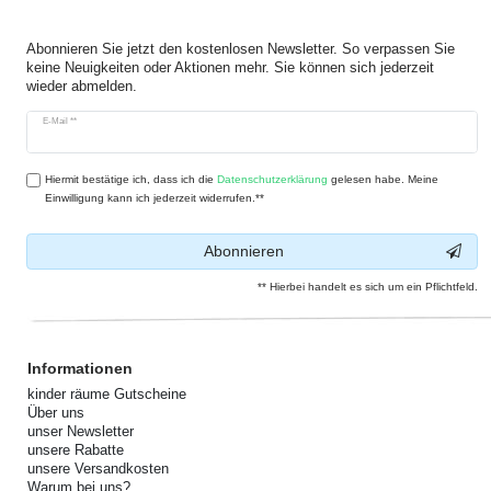
Abonnieren Sie jetzt den kostenlosen Newsletter. So verpassen Sie
keine Neuigkeiten oder Aktionen mehr. Sie können sich jederzeit
wieder abmelden.
Newsletter
E-Mail **
Honig
Hiermit bestätige ich, dass ich die
Daten­schutz­erklärung
gelesen habe. Meine
Einwilligung kann ich jederzeit widerrufen.**
Abonnieren
** Hierbei handelt es sich um ein Pflichtfeld.
Informationen
kinder räume Gutscheine
Über uns
unser Newsletter
unsere Rabatte
unsere Versandkosten
Warum bei uns?