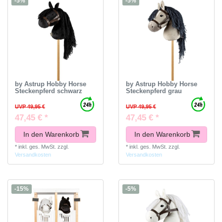
-5%
-5%
by Astrup Hobby Horse
by Astrup Hobby Horse
Steckenpferd schwarz
Steckenpferd grau
UVP 49,95 €
UVP 49,95 €
47,45 € *
47,45 € *
In den Warenkorb
In den Warenkorb
*
inkl. ges. MwSt.
zzgl.
*
inkl. ges. MwSt.
zzgl.
Versandkosten
Versandkosten
-15%
-5%