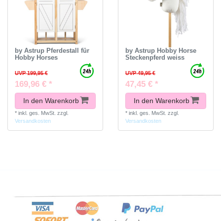
by Astrup Pferdestall für
by Astrup Hobby Horse
Hobby Horses
Steckenpferd weiss
UVP 199,95 €
UVP 49,95 €
169,96 € *
47,45 € *
In den Warenkorb
In den Warenkorb
*
inkl. ges. MwSt.
zzgl.
*
inkl. ges. MwSt.
zzgl.
Versandkosten
Versandkosten