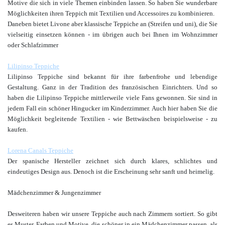
Motive die sich in viele Themen einbinden lassen. So haben Sie wunderbare
Möglichkeiten ihren Teppich mit Textilien und Accessoires zu kombinieren.
Daneben bietet Livone aber klassische Teppiche an (Streifen und uni), die Sie
vielseitig einsetzen können - im übrigen auch bei Ihnen im Wohnzimmer
oder Schlafzimmer
L
ilipinso Teppiche
Lilipinso Teppiche sind bekannt für ihre farbenfrohe und lebendige
Gestaltung. Ganz in der Tradition des französischen Einrichters. Und so
haben die Lilipinso Teppiche mittlerweile viele Fans gewonnen. Sie sind in
jedem Fall ein schöner Hingucker im Kinderzimmer. Auch hier haben Sie die
Möglichkeit begleitende Textilien - wie Bettwäschen beispielsweise - zu
kaufen.
Lorena Canals Teppiche
Der spanische Hersteller zeichnet sich durch klares, schlichtes und
eindeutiges Design aus. Denoch ist die Erscheinung sehr sanft und heimelig.
Mädchenzimmer & Jungenzimmer
Desweiteren haben wir unsere Teppiche auch nach Zimmern sortiert. So gibt
es Muster, Farben und Motive, die schöner in ein Mädchenzimmer passen, als