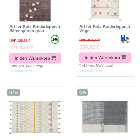
Art for Kids Kinderteppich
Art for Kids Kinderteppich
Bärenspuren grau
Vögel
UVP 352,23 €
UVP 128,36 €
334,62 € *
121,94 € *
In den Warenkorb
In den Warenkorb
*
inkl. ges. MwSt.
zzgl.
*
inkl. ges. MwSt.
zzgl.
Versandkosten
Versandkosten
-34%
-5%