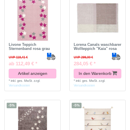
Livone Teppich
Lorena Canals waschbarer
Sternenband rosa grau
Wollteppich "Kaia" rosa
UVP 118,41 €
UVP 299,00 €
ab 112,49 € *
284,05 € *
Artikel anzeigen
In den Warenkorb
*
inkl. ges. MwSt.
zzgl.
*
inkl. ges. MwSt.
zzgl.
Versandkosten
Versandkosten
-5%
-5%