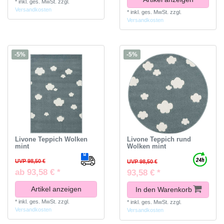
*
inkl. ges. MwSt.
zzgl.
Versandkosten
*
inkl. ges. MwSt.
zzgl.
Versandkosten
-5%
-5%
Livone Teppich Wolken
Livone Teppich rund
mint
Wolken mint
UVP 98,50 €
UVP 98,50 €
ab 93,58 € *
93,58 € *
Artikel anzeigen
In den Warenkorb
*
inkl. ges. MwSt.
zzgl.
*
inkl. ges. MwSt.
zzgl.
Versandkosten
Versandkosten