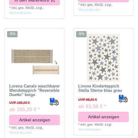
In den Warenkorb
*
inkl. ges. MwSt.
zzgl.
*
inkl. ges. MwSt.
zzgl.
Versandkosten
Versandkosten
-5%
-5%
Lorena Canals waschbarer
Livone Kinderteppich
Wendeteppich "Reversible
Stella Sterne blau grau
Duetto" beige
UVP 98,50 €
UVP 195,00 €
ab 93,58 € *
ab 185,25 € *
Artikel anzeigen
Artikel anzeigen
*
inkl. ges. MwSt.
zzgl.
*
inkl. ges. MwSt.
zzgl.
Versandkosten
Versandkosten