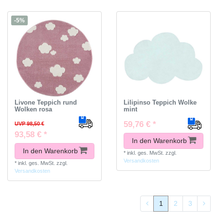
-5%
Livone Teppich rund
Lilipinso Teppich Wolke
Wolken rosa
mint
59,76 € *
UVP 98,50 €
93,58 € *
In den Warenkorb
In den Warenkorb
*
inkl. ges. MwSt.
zzgl.
Versandkosten
*
inkl. ges. MwSt.
zzgl.
Versandkosten
1
2
3