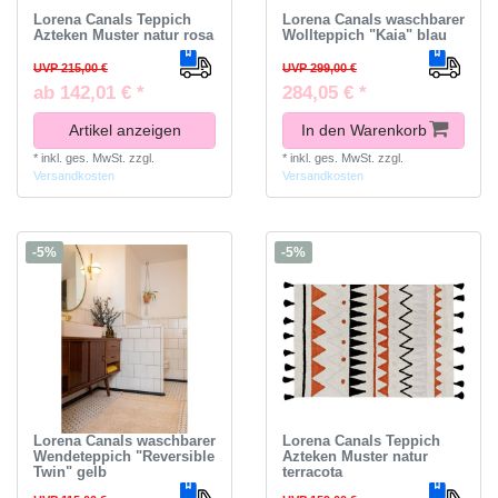
Lorena Canals Teppich
Lorena Canals waschbarer
Azteken Muster natur rosa
Wollteppich "Kaia" blau
UVP 215,00 €
UVP 299,00 €
ab 142,01 € *
284,05 € *
Artikel anzeigen
In den Warenkorb
*
inkl. ges. MwSt.
zzgl.
*
inkl. ges. MwSt.
zzgl.
Versandkosten
Versandkosten
-5%
-5%
Lorena Canals waschbarer
Lorena Canals Teppich
Wendeteppich "Reversible
Azteken Muster natur
Twin" gelb
terracota