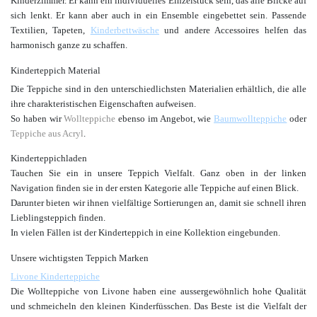
Kinderzimmer. Er kann ein individuelles Einzelstück sein, das alle Blicke auf
sich lenkt. Er kann aber auch in ein Ensemble eingebettet sein. Passende
Textilien, Tapeten,
Kinderbettwäsche
und andere Accessoires helfen das
harmonisch ganze zu schaffen.
Kinderteppich Material
Die Teppiche sind in den unterschiedlichsten Materialien erhältlich, die alle
ihre charakteristischen Eigenschaften aufweisen.
So haben wir
Wollteppiche
ebenso im Angebot, wie
Baumwollteppiche
oder
Teppiche aus Acryl
.
Kinderteppichladen
Tauchen Sie ein in unsere Teppich Vielfalt. Ganz oben in der linken
Navigation finden sie in der ersten Kategorie alle Teppiche auf einen Blick.
Darunter bieten wir ihnen vielfältige Sortierungen an, damit sie schnell ihren
Lieblingsteppich finden.
In vielen Fällen ist der Kinderteppich in eine Kollektion eingebunden.
Unsere wichtigsten Teppich Marken
Livone Kinderteppiche
Die Wollteppiche von Livone haben eine aussergewöhnlich hohe Qualität
und schmeicheln den kleinen Kinderfüsschen. Das Beste ist die Vielfalt der