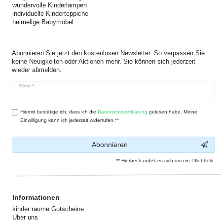
wundervolle Kinderlampen
individuelle Kinderteppiche
heimelige Babymöbel
Abonnieren Sie jetzt den kostenlosen Newsletter. So verpassen Sie
keine Neuigkeiten oder Aktionen mehr. Sie können sich jederzeit
wieder abmelden.
Newsletter
E-Mail **
Honig
Hiermit bestätige ich, dass ich die
Daten­schutz­erklärung
gelesen habe. Meine
Einwilligung kann ich jederzeit widerrufen.**
Abonnieren
** Hierbei handelt es sich um ein Pflichtfeld.
Informationen
kinder räume Gutscheine
Über uns