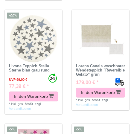
-22%
Livone Teppich Stella
Lorena Canals waschbarer
Sterne blau grau rund
Wendeteppich "Reversible
Gelato" grün
UVP 99,00 €
179,00 € *
77,39 € *
In den Warenkorb
In den Warenkorb
*
inkl. ges. MwSt.
zzgl.
*
inkl. ges. MwSt.
zzgl.
Versandkosten
Versandkosten
-5%
-5%