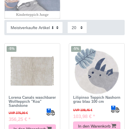
Kinderteppich Junge
-5%
-5%
Lorena Canals waschbarer
Lilipinso Teppich Nashorn
Wollteppich "Koa"
grau blau 100 cm
Sandstone
UVP 109,45 €
UVP 375,00 €
103,98 € *
356,25 € *
In den Warenkorb