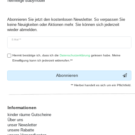
heimelige Babymöbel
Abonnieren Sie jetzt den kostenlosen Newsletter. So verpassen Sie
keine Neuigkeiten oder Aktionen mehr. Sie können sich jederzeit
wieder abmelden.
Newsletter
E-Mail **
Honig
Hiermit bestätige ich, dass ich die
Daten­schutz­erklärung
gelesen habe. Meine
Einwilligung kann ich jederzeit widerrufen.**
Abonnieren
** Hierbei handelt es sich um ein Pflichtfeld.
Informationen
kinder räume Gutscheine
Über uns
unser Newsletter
unsere Rabatte