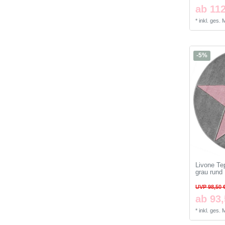
ab 112
*
inkl. ges.
-5%
Livone Te
grau rund
UVP 98,50 
ab 93,
*
inkl. ges.