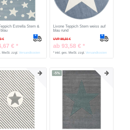
Teppich Estrella Stern &
Livone Teppich Stern weiss auf
 blau
blau rund
0 €
UVP 98,50 €
,67 € *
ab 93,58 € *
s. MwSt.
zzgl.
Versandkosten
*
inkl. ges. MwSt.
zzgl.
Versandkosten
-5%