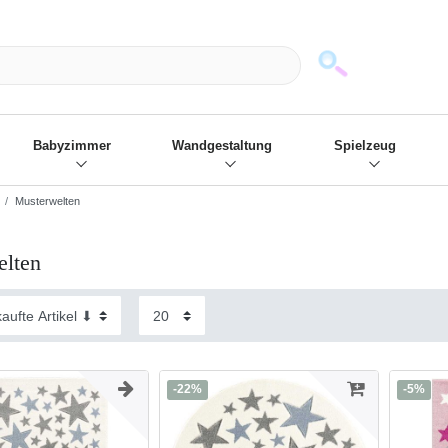
mack und wir die passenden Sachen
❋
- Focus: "Beste Online Shops 2
Babyzimmer
Wandgestaltung
Spielzeug
Musterwelten
elten
-22%
-5%