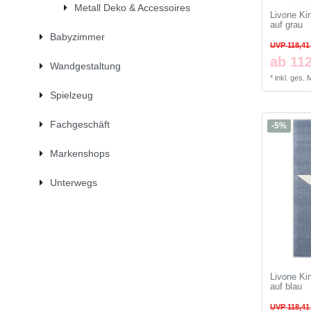
Metall Deko & Accessoires
Livone Ki
auf grau
Babyzimmer
UVP 118,41
ab 112
Wandgestaltung
*
inkl. ges.
Spielzeug
Fachgeschäft
-5%
Markenshops
Unterwegs
Livone Ki
auf blau
UVP 118,41