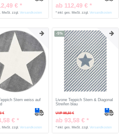
2,49 € *
ab 112,49 € *
s. MwSt.
zzgl.
Versandkosten
*
inkl. ges. MwSt.
zzgl.
Versandkosten
-5%
Teppich Stern weiss auf
Livone Teppich Stern & Diagonal
nd
Streifen blau
0 €
UVP 98,50 €
,58 € *
ab 93,58 € *
s. MwSt.
zzgl.
Versandkosten
*
inkl. ges. MwSt.
zzgl.
Versandkosten