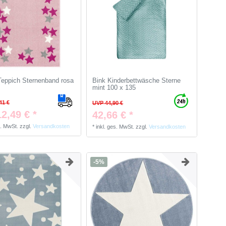
Teppich Sternenband rosa
Bink Kinderbettwäsche Sterne
mint 100 x 135
41 €
UVP 44,90 €
2,49 € *
42,66 € *
s. MwSt.
zzgl.
Versandkosten
*
inkl. ges. MwSt.
zzgl.
Versandkosten
-5%