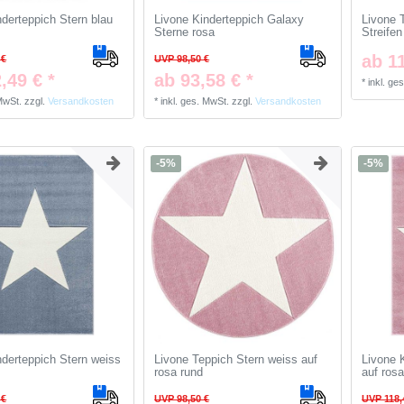
nderteppich Stern blau
Livone Kinderteppich Galaxy
Livone 
Sterne rosa
Streifen
ab 11
 €
UVP 98,50 €
,49 € *
ab 93,58 € *
*
inkl. ge
 MwSt.
zzgl.
Versandkosten
*
inkl. ges. MwSt.
zzgl.
Versandkosten
-5%
-5%
nderteppich Stern weiss
Livone Teppich Stern weiss auf
Livone 
rosa rund
auf ros
 €
UVP 98,50 €
UVP 118,