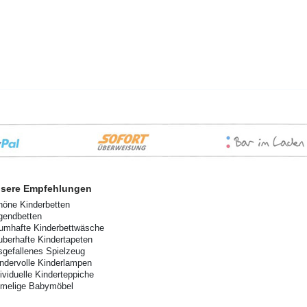
sere Empfehlungen
höne Kinderbetten
gendbetten
aumhafte Kinderbettwäsche
uberhafte Kindertapeten
sgefallenes Spielzeug
ndervolle Kinderlampen
dividuelle Kinderteppiche
imelige Babymöbel