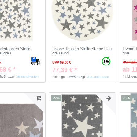
derteppich Stella
Livone Teppich Stella Sterne blau
Livone 
au grau
grau rund
grau
€
UVP 118,
UVP 99,00 €
58 € *
ab 11
77,39 € *
 MwSt.
zzgl.
Versandkosten
*
inkl. ge
*
inkl. ges. MwSt.
zzgl.
Versandkosten
-5%
-5%