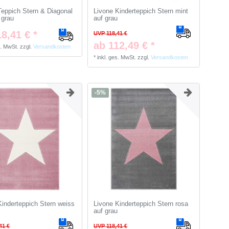
Teppich Stern & Diagonal
Livone Kinderteppich Stern mint
 grau
auf grau
8,41 € *
UVP 118,41 €
ab 112,49 € *
s. MwSt.
zzgl.
Versandkosten
*
inkl. ges. MwSt.
zzgl.
Versandkosten
-5%
Kinderteppich Stern weiss
Livone Kinderteppich Stern rosa
a
auf grau
41 €
UVP 118,41 €