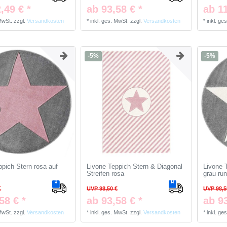
,49 € *
ab 93,58 € *
ab 11
 MwSt.
zzgl.
Versandkosten
*
inkl. ges. MwSt.
zzgl.
Versandkosten
*
inkl. ge
-5%
-5%
ppich Stern rosa auf
Livone Teppich Stern & Diagonal
Livone 
Streifen rosa
grau ru
€
UVP 98,50 €
UVP 98,5
58 € *
ab 93,58 € *
ab 93
 MwSt.
zzgl.
Versandkosten
*
inkl. ges. MwSt.
zzgl.
Versandkosten
*
inkl. ge