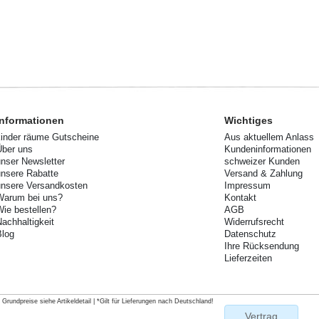
Informationen
Wichtiges
kinder räume Gutscheine
Aus aktuellem Anlass
Über uns
Kundeninformationen
unser Newsletter
schweizer Kunden
unsere Rabatte
Versand & Zahlung
unsere Versandkosten
Impressum
Warum bei uns?
Kontakt
Wie bestellen?
AGB
Nachhaltigkeit
Widerrufsrecht
Blog
Datenschutz
Ihre Rücksendung
Lieferzeiten
rundpreise siehe Artikeldetail | *Gilt für Lieferungen nach Deutschland!
Vertrag