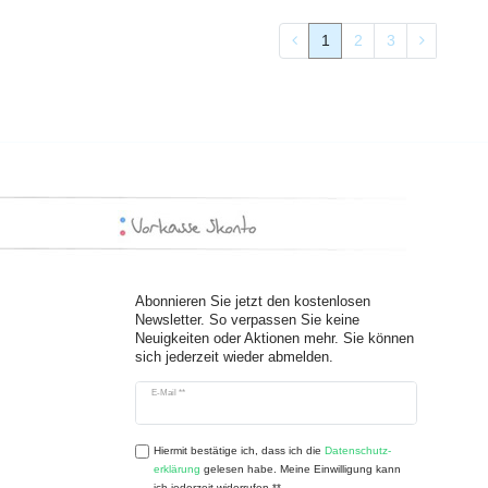
1
2
3
Abonnieren Sie jetzt den kostenlosen
Newsletter. So verpassen Sie keine
Neuigkeiten oder Aktionen mehr. Sie können
sich jederzeit wieder abmelden.
Newsletter
E-Mail **
Honig
Hiermit bestätige ich, dass ich die
Daten­schutz­
erklärung
gelesen habe. Meine Einwilligung kann
ich jederzeit widerrufen.**