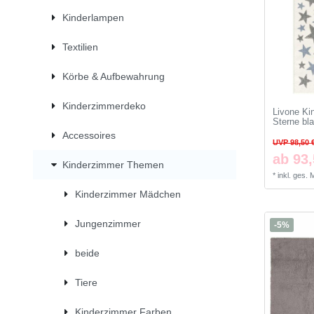
Kinderlampen
Textilien
Körbe & Aufbewahrung
Kinderzimmerdeko
Livone Kin
Sterne bl
Accessoires
UVP 98,50 
ab 93,
Kinderzimmer Themen
*
inkl. ges.
Kinderzimmer Mädchen
Jungenzimmer
-5%
beide
Tiere
Kinderzimmer Farben