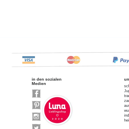
in den sozialen
un
Medien
sc
Ju
tr
za
au
wu
in
he