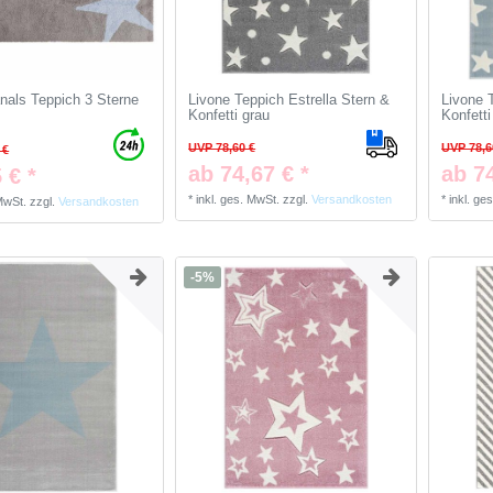
nals Teppich 3 Sterne
Livone Teppich Estrella Stern &
Livone 
Konfetti grau
Konfetti
UVP 78,60 €
UVP 78,6
 €
ab 74,67 € *
ab 74
 € *
*
inkl. ges. MwSt.
zzgl.
Versandkosten
*
inkl. ge
 MwSt.
zzgl.
Versandkosten
-5%