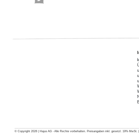
© Copyright 2026 | Hajus AG - Alle Rechte vorbehalten. Preisangaben inkl. gesetzl. 19% MwSt. | G