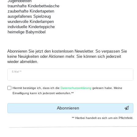
Jugendbetten
traumhafte Kinderbettwäsche
zauberhafte Kindertapeten
ausgefallenes Spielzeug
wundervolle Kinderlampen
individuelle Kinderteppiche
heimelige Babymöbel
Abonnieren Sie jetzt den kostenlosen Newsletter. So verpassen Sie
keine Neuigkeiten oder Aktionen mehr. Sie können sich jederzeit
wieder abmelden.
Newsletter
E-Mail **
Honig
Hiermit bestätige ich, dass ich die
Daten­schutz­erklärung
gelesen habe. Meine
Einwilligung kann ich jederzeit widerrufen.**
Abonnieren
** Hierbei handelt es sich um ein Pflichtfeld.