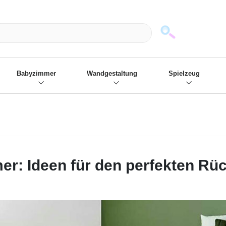
mack und wir die passenden Sachen
❋
- Focus: "Beste Online Shops 2
Babyzimmer
Wandgestaltung
Spielzeug
r: Ideen für den perfekten Rü