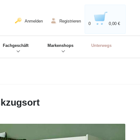
020'' - Wir sind dabei!
❋
Anmelden
Registrieren
0
0,00 €
Fachgeschäft
Markenshops
Unterwegs
ckzugsort