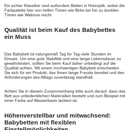
Ein echter Klassiker sind außerdem Betten in Holzoptik, wobei die
Farbpalette hier von hellen Tönen wie Birke bis hin zu dunklen
Tönen wie Walnuss reicht.
Qualität ist beim Kauf des Babybettes
ein Muss
Das Babybett ist naturgemäß Tag für Tag viele Stunden im
Einsatz. Um eine gute Stabilität und eine lange Lebensdauer zu
gewährleisten, sollten Sie beim Kauf daher unbedingt auf die
Qualität achten. Mit einem hochwertigen Babybett entscheiden
Sie sich für ein Produkt, das Ihnen lange Freude bereitet und den
Anforderungen des Alltags zuverlässig standhält.
Achten Sie in diesem Zusammenhang bitte auch darauf, dass das
Bett aus unbedenklichen Materialien besteht und zum Beispiel mit
einer Farbe auf Wasserbasis lackiert ist.
Höhenverstellbar und mitwachsend:
Babybetten mit flexiblen
Einstellmöglichkeiten