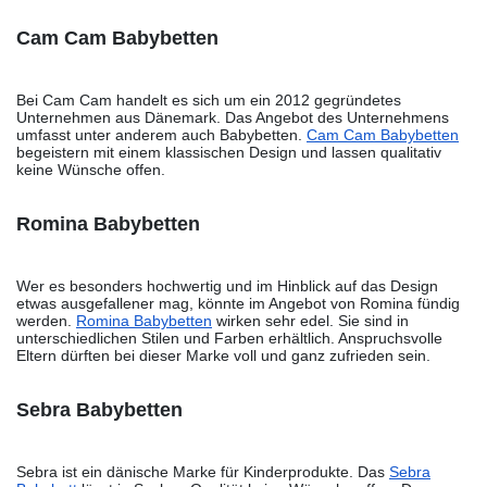
Cam Cam Babybetten
Bei Cam Cam handelt es sich um ein 2012 gegründetes
Unternehmen aus Dänemark. Das Angebot des Unternehmens
umfasst unter anderem auch Babybetten.
Cam Cam Babybetten
begeistern mit einem klassischen Design und lassen qualitativ
keine Wünsche offen.
Romina Babybetten
Wer es besonders hochwertig und im Hinblick auf das Design
etwas ausgefallener mag, könnte im Angebot von Romina fündig
werden.
Romina Babybetten
wirken sehr edel. Sie sind in
unterschiedlichen Stilen und Farben erhältlich. Anspruchsvolle
Eltern dürften bei dieser Marke voll und ganz zufrieden sein.
Sebra Babybetten
Sebra ist ein dänische Marke für Kinderprodukte. Das
Sebra