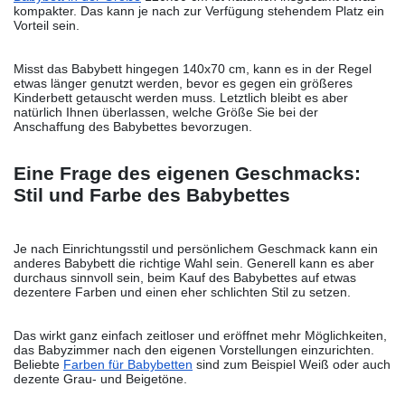
kompakter. Das kann je nach zur Verfügung stehendem Platz ein
Vorteil sein.
Misst das Babybett hingegen 140x70 cm, kann es in der Regel
etwas länger genutzt werden, bevor es gegen ein größeres
Kinderbett getauscht werden muss. Letztlich bleibt es aber
natürlich Ihnen überlassen, welche Größe Sie bei der
Anschaffung des Babybettes bevorzugen.
Eine Frage des eigenen Geschmacks:
Stil und Farbe des Babybettes
Je nach Einrichtungsstil und persönlichem Geschmack kann ein
anderes Babybett die richtige Wahl sein. Generell kann es aber
durchaus sinnvoll sein, beim Kauf des Babybettes auf etwas
dezentere Farben und einen eher schlichten Stil zu setzen.
Das wirkt ganz einfach zeitloser und eröffnet mehr Möglichkeiten,
das Babyzimmer nach den eigenen Vorstellungen einzurichten.
Beliebte
Farben für Babybetten
sind zum Beispiel Weiß oder auch
dezente Grau- und Beigetöne.