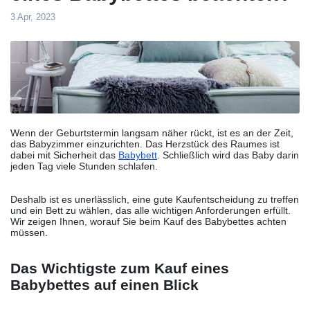
3 Apr, 2023
Wenn der Geburtstermin langsam näher rückt, ist es an der Zeit,
das Babyzimmer einzurichten. Das Herzstück des Raumes ist
dabei mit Sicherheit das
Babybett
. Schließlich wird das Baby darin
jeden Tag viele Stunden schlafen.
Deshalb ist es unerlässlich, eine gute Kaufentscheidung zu treffen
und ein Bett zu wählen, das alle wichtigen Anforderungen erfüllt.
Wir zeigen Ihnen, worauf Sie beim Kauf des Babybettes achten
müssen.
Das Wichtigste zum Kauf eines
Babybettes auf einen Blick