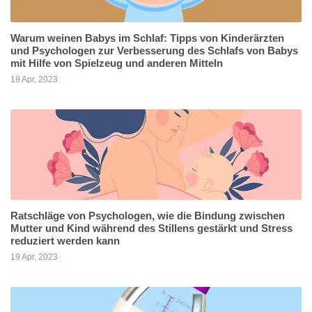
Warum weinen Babys im Schlaf: Tipps von Kinderärzten
und Psychologen zur Verbesserung des Schlafs von Babys
mit Hilfe von Spielzeug und anderen Mitteln
19 Apr, 2023
Ratschläge von Psychologen, wie die Bindung zwischen
Mutter und Kind während des Stillens gestärkt und Stress
reduziert werden kann
19 Apr, 2023