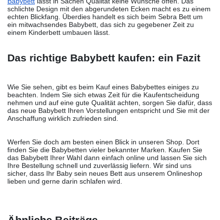
Babybett
lässt in Sachen Qualität keine Wünsche offen. Das
schlichte Design mit den abgerundeten Ecken macht es zu einem
echten Blickfang. Überdies handelt es sich beim Sebra Bett um
ein mitwachsendes Babybett, das sich zu gegebener Zeit zu
einem Kinderbett umbauen lässt.
Das richtige Babybett kaufen: ein Fazit
Wie Sie sehen, gibt es beim Kauf eines Babybettes einiges zu
beachten. Indem Sie sich etwas Zeit für die Kaufentscheidung
nehmen und auf eine gute Qualität achten, sorgen Sie dafür, dass
das neue Babybett Ihren Vorstellungen entspricht und Sie mit der
Anschaffung wirklich zufrieden sind.
Werfen Sie doch am besten einen Blick in unseren Shop. Dort
finden Sie die Babybetten vieler bekannter Marken. Kaufen Sie
das Babybett Ihrer Wahl dann einfach online und lassen Sie sich
Ihre Bestellung schnell und zuverlässig liefern. Wir sind uns
sicher, dass Ihr Baby sein neues Bett aus unserem Onlineshop
lieben und gerne darin schlafen wird.