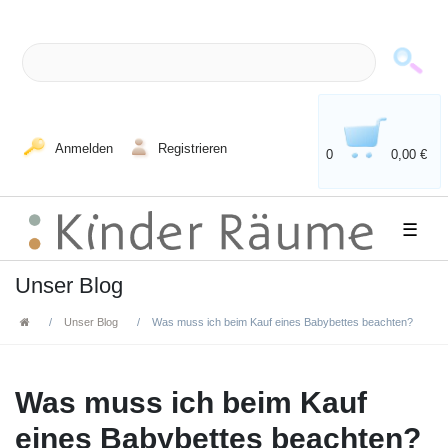
Anmelden
Registrieren
0
0,00 €
☰
Unser Blog
Unser Blog
Was muss ich beim Kauf eines Babybettes beachten?
Was muss ich beim Kauf
eines Babybettes beachten?