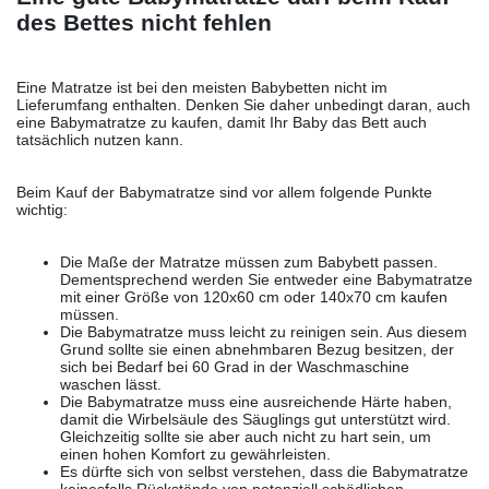
des Bettes nicht fehlen
Eine Matratze ist bei den meisten Babybetten nicht im
Lieferumfang enthalten. Denken Sie daher unbedingt daran, auch
eine Babymatratze zu kaufen, damit Ihr Baby das Bett auch
tatsächlich nutzen kann.
Beim Kauf der Babymatratze sind vor allem folgende Punkte
wichtig:
Die Maße der Matratze müssen zum Babybett passen.
Dementsprechend werden Sie entweder eine Babymatratze
mit einer Größe von 120x60 cm oder 140x70 cm kaufen
müssen.
Die Babymatratze muss leicht zu reinigen sein. Aus diesem
Grund sollte sie einen abnehmbaren Bezug besitzen, der
sich bei Bedarf bei 60 Grad in der Waschmaschine
waschen lässt.
Die Babymatratze muss eine ausreichende Härte haben,
damit die Wirbelsäule des Säuglings gut unterstützt wird.
Gleichzeitig sollte sie aber auch nicht zu hart sein, um
einen hohen Komfort zu gewährleisten.
Es dürfte sich von selbst verstehen, dass die Babymatratze
keinesfalls Rückstände von potenziell schädlichen