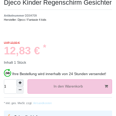
Djeco Kinder Regenschirm Gesichter
Artikelnummer
DD04709
Hersteller:
Djeco / Fantasie 4 kids
UVP 13,50 €
*
12,83 €
Inhalt
1
Stück
Ihre Bestellung wird innerhalb von 24 Stunden versendet!
In den Warenkorb
* inkl. ges. MwSt. zzgl.
Versandkosten