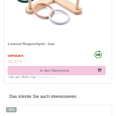
Liewood Ringwurfspiel - Ivan
UVP 50,00 €
32,37 € *
In den Warenkorb
*
inkl. ges. MwSt.
zzgl.
Versandkosten
Das könnte Sie auch interessieren:
-35%