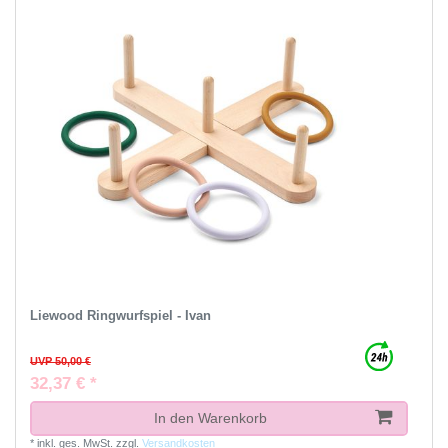
Liewood Ringwurfspiel - Ivan
UVP 50,00 €
32,37 € *
In den Warenkorb
*
inkl. ges. MwSt.
zzgl.
Versandkosten