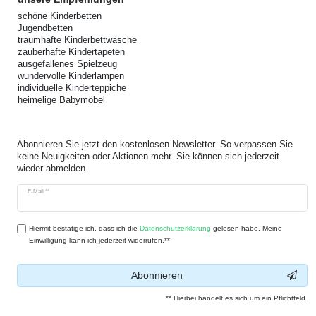
schöne Kinderbetten
Jugendbetten
traumhafte Kinderbettwäsche
zauberhafte Kindertapeten
ausgefallenes Spielzeug
wundervolle Kinderlampen
individuelle Kinderteppiche
heimelige Babymöbel
Abonnieren Sie jetzt den kostenlosen Newsletter. So verpassen Sie
keine Neuigkeiten oder Aktionen mehr. Sie können sich jederzeit
wieder abmelden.
Newsletter
E-Mail **
Honig
Hiermit bestätige ich, dass ich die
Daten­schutz­erklärung
gelesen habe. Meine
Einwilligung kann ich jederzeit widerrufen.**
Abonnieren
** Hierbei handelt es sich um ein Pflichtfeld.