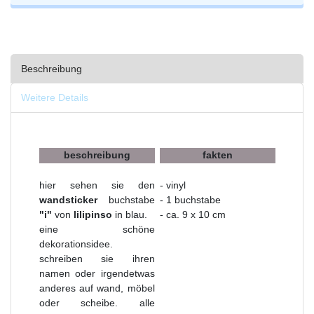
Beschreibung
Weitere Details
beschreibung
fakten
hier sehen sie den
- vinyl
wandsticker
buchstabe
- 1 buchstabe
"i"
von
lilipinso
in blau.
- ca. 9 x 10 cm
eine schöne
dekorationsidee.
schreiben sie ihren
namen oder irgendetwas
anderes auf wand, möbel
oder scheibe. alle