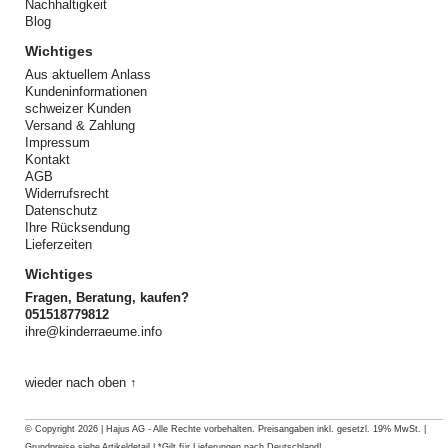
Nachhaltigkeit
Blog
Wichtiges
Aus aktuellem Anlass
Kundeninformationen
schweizer Kunden
Versand & Zahlung
Impressum
Kontakt
AGB
Widerrufsrecht
Datenschutz
Ihre Rücksendung
Lieferzeiten
Wichtiges
Fragen, Beratung, kaufen?
051518779812
ihre@kinderraeume.info
wieder nach oben ↑
© Copyright 2026 | Hajus AG - Alle Rechte vorbehalten. Preisangaben inkl. gesetzl. 19% MwSt. |
Grundpreise siehe Artikeldetail | *Gilt für Lieferungen nach Deutschland!