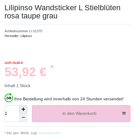
Lilipinso Wandsticker L Stielblüten
rosa taupe grau
Artikelnummer
LI-S1370
Hersteller:
Lilipinso
UVP 79,90 €
*
53,92 €
Inhalt
1
Stück
Ihre Bestellung wird innerhalb von 24 Stunden versendet!
In den Warenkorb
* inkl. ges. MwSt. zzgl.
Versandkosten