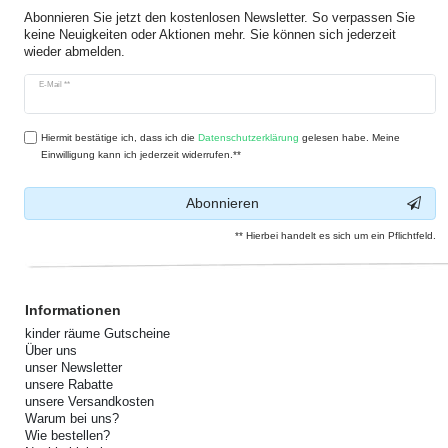
Abonnieren Sie jetzt den kostenlosen Newsletter. So verpassen Sie
keine Neuigkeiten oder Aktionen mehr. Sie können sich jederzeit
wieder abmelden.
Newsletter
E-Mail **
Honig
Hiermit bestätige ich, dass ich die
Daten­schutz­erklärung
gelesen habe. Meine
Einwilligung kann ich jederzeit widerrufen.**
Abonnieren
** Hierbei handelt es sich um ein Pflichtfeld.
Informationen
kinder räume Gutscheine
Über uns
unser Newsletter
unsere Rabatte
unsere Versandkosten
Warum bei uns?
Wie bestellen?