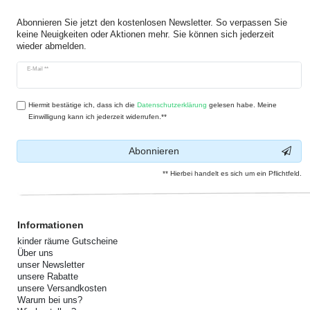
Abonnieren Sie jetzt den kostenlosen Newsletter. So verpassen Sie
keine Neuigkeiten oder Aktionen mehr. Sie können sich jederzeit
wieder abmelden.
Newsletter
E-Mail **
Honig
Hiermit bestätige ich, dass ich die
Daten­schutz­erklärung
gelesen habe. Meine
Einwilligung kann ich jederzeit widerrufen.**
Abonnieren
** Hierbei handelt es sich um ein Pflichtfeld.
Informationen
kinder räume Gutscheine
Über uns
unser Newsletter
unsere Rabatte
unsere Versandkosten
Warum bei uns?