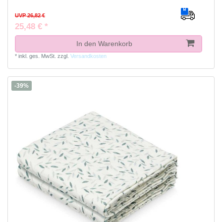
UVP 26,82 €
25,48 € *
In den Warenkorb
*
inkl. ges. MwSt.
zzgl.
Versandkosten
-39%