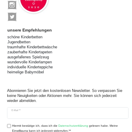
unsere Empfehlungen
schöne Kinderbetten
Jugendbetten
traumhafte Kinderbettwäsche
zauberhafte Kindertapeten
ausgefallenes Spielzeug
wundervolle Kinderlampen
individuelle Kinderteppiche
heimelige Babymöbel
Abonnieren Sie jetzt den kostenlosen Newsletter. So verpassen Sie
keine Neuigkeiten oder Aktionen mehr. Sie können sich jederzeit
wieder abmelden.
Newsletter
E-Mail **
Honig
Hiermit bestätige ich, dass ich die
Daten­schutz­erklärung
gelesen habe. Meine
Einwilligung kann ich jederzeit widerrufen.**