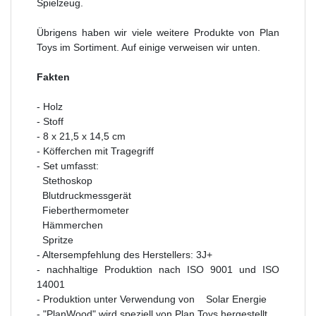
Spielzeug.
Übrigens haben wir viele weitere Produkte von Plan
Toys im Sortiment. Auf einige verweisen wir unten.
Fakten
- Holz
- Stoff
- 8 x 21,5 x 14,5 cm
- Köfferchen mit Tragegriff
- Set umfasst:
Stethoskop
Blutdruckmessgerät
Fieberthermometer
Hämmerchen
Spritze
- Altersempfehlung des Herstellers: 3J+
- nachhaltige Produktion nach ISO 9001 und ISO
14001
- Produktion unter Verwendung von
Solar Energie
- "PlanWood" wird speziell von Plan Toys hergestellt