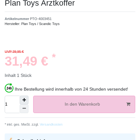
Plan Toys Arztkoffer
Artikelnummer
PTO-4003451
Hersteller:
Plan Toys / Scandic Toys
UVP 39,95 €
*
31,49 €
Inhalt
1
Stück
Ihre Bestellung wird innerhalb von 24 Stunden versendet!
In den Warenkorb
* inkl. ges. MwSt. zzgl.
Versandkosten