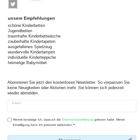
unsere Empfehlungen
schöne Kinderbetten
Jugendbetten
traumhafte Kinderbettwäsche
zauberhafte Kindertapeten
ausgefallenes Spielzeug
wundervolle Kinderlampen
individuelle Kinderteppiche
heimelige Babymöbel
Abonnieren Sie jetzt den kostenlosen Newsletter. So verpassen Sie
keine Neuigkeiten oder Aktionen mehr. Sie können sich jederzeit
wieder abmelden.
Newsletter
E-Mail **
Honig
Hiermit bestätige ich, dass ich die
Daten­schutz­erklärung
gelesen habe. Meine
Einwilligung kann ich jederzeit widerrufen.**