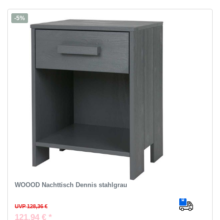
-5%
WOOOD Nachttisch Dennis stahlgrau
UVP 128,36 €
121,94 € *