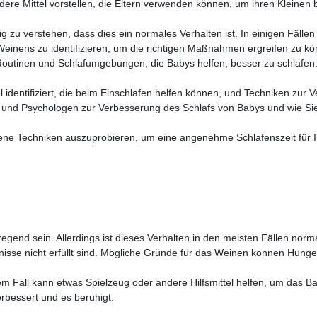
ere Mittel vorstellen, die Eltern verwenden können, um ihren Kleinen 
g zu verstehen, dass dies ein normales Verhalten ist. In einigen Fäll
 Weinens zu identifizieren, um die richtigen Maßnahmen ergreifen zu k
Routinen und Schlafumgebungen, die Babys helfen, besser zu schlafen
 identifiziert, die beim Einschlafen helfen können, und Techniken zur
n und Psychologen zur Verbesserung des Schlafs von Babys und wie Si
ene Techniken auszuprobieren, um eine angenehme Schlafenszeit für I
regend sein. Allerdings ist dieses Verhalten in den meisten Fällen norm
nisse nicht erfüllt sind. Mögliche Gründe für das Weinen können Hunge
sem Fall kann etwas Spielzeug oder andere Hilfsmittel helfen, um das 
rbessert und es beruhigt.