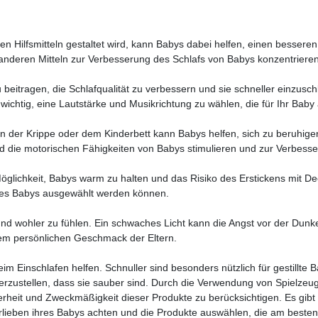
 Hilfsmitteln gestaltet wird, kann Babys dabei helfen, einen besseren
anderen Mitteln zur Verbesserung des Schlafs von Babys konzentriere
itragen, die Schlafqualität zu verbessern und sie schneller einzuschlä
t wichtig, eine Lautstärke und Musikrichtung zu wählen, die für Ihr Bab
n der Krippe oder dem Kinderbett kann Babys helfen, sich zu beruhigen
 die motorischen Fähigkeiten von Babys stimulieren und zur Verbesse
lichkeit, Babys warm zu halten und das Risiko des Erstickens mit Dec
 des Babys ausgewählt werden können.
und wohler zu fühlen. Ein schwaches Licht kann die Angst vor der Dunke
dem persönlichen Geschmack der Eltern.
 Einschlafen helfen. Schnuller sind besonders nützlich für gestillte B
rzustellen, dass sie sauber sind. Durch die Verwendung von Spielzeug 
erheit und Zweckmäßigkeit dieser Produkte zu berücksichtigen. Es gibt v
orlieben ihres Babys achten und die Produkte auswählen, die am besten