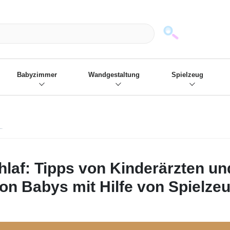
mack und wir die passenden Sachen
❋
- Focus: "Beste Online Shops 2
Babyzimmer
Wandgestaltung
Spielzeug
.
af: Tipps von Kinderärzten un
on Babys mit Hilfe von Spielzeu