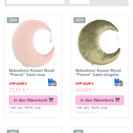
-23%
-37%
Nobodinoz Kissen Mond
Nobodinoz Kissen Mond
"Pierrot" Samt rosa
"Pierrot" Samt olivgrün
UVP 22,95 €
UVP 22,95 €
17,57 € *
14,43 € *
In den Warenkorb
In den Warenkorb
*
inkl. ges. MwSt.
zzgl.
*
inkl. ges. MwSt.
zzgl.
Versandkosten
Versandkosten
-30%
-5%