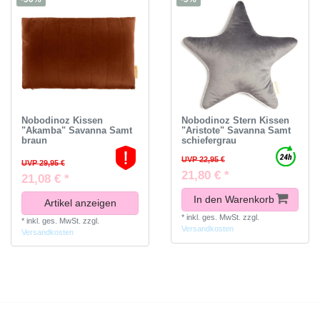
Nobodinoz Kissen
Nobodinoz Stern Kissen
"Akamba" Savanna Samt
"Aristote" Savanna Samt
braun
schiefergrau
UVP 22,95 €
UVP 29,95 €
21,80 € *
21,08 € *
In den Warenkorb
Artikel anzeigen
*
inkl. ges. MwSt.
zzgl.
*
inkl. ges. MwSt.
zzgl.
Versandkosten
Versandkosten