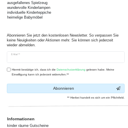
ausgefallenes Spielzeug
wundervolle Kinderlampen
individuelle Kinderteppiche
heimelige Babymöbel
Abonnieren Sie jetzt den kostenlosen Newsletter. So verpassen Sie
keine Neuigkeiten oder Aktionen mehr. Sie können sich jederzeit
wieder abmelden.
Newsletter
E-Mail **
Honig
Hiermit bestätige ich, dass ich die
Daten­schutz­erklärung
gelesen habe. Meine
Einwilligung kann ich jederzeit widerrufen.**
Abonnieren
** Hierbei handelt es sich um ein Pflichtfeld.
Informationen
kinder räume Gutscheine